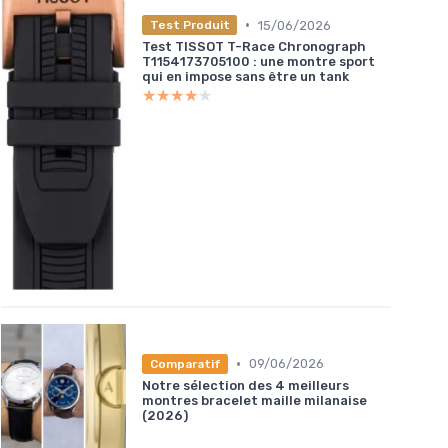
•
15/06/2026
Test Produit
Test TISSOT T-Race Chronograph
T1154173705100 : une montre sport
qui en impose sans être un tank
★★★★★
★★★★★
•
09/06/2026
Comparatif
Notre sélection des 4 meilleurs
montres bracelet maille milanaise
(2026)