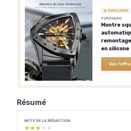
🔥 POPULAIRE
FORSINING
Montre sq
automatiqu
remontage 
en silicone
Voir l'offre
Résumé
NOTE DE LA RÉDACTION
★★★★★
★★★★★