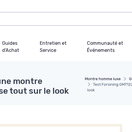
Guides
Entretien et
Communauté et
d'Achat
Service
Événements
une montre
Montre homme luxe
G
Test Forsining GMT122
e tout sur le look
look