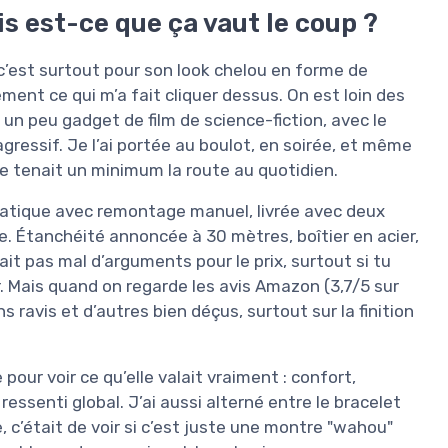
is est-ce que ça vaut le coup ?
, c’est surtout pour son look chelou en forme de
ment ce qui m’a fait cliquer dessus. On est loin des
 un peu gadget de film de science-fiction, avec le
ressif. Je l’ai portée au boulot, en soirée, et même
elle tenait un minimum la route au quotidien.
matique avec remontage manuel, livrée avec deux
ne. Étanchéité annoncée à 30 mètres, boîtier en acier,
ait pas mal d’arguments pour le prix, surtout si tu
r. Mais quand on regarde les avis Amazon (3,7/5 sur
s ravis et d’autres bien déçus, surtout sur la finition
 pour voir ce qu’elle valait vraiment : confort,
e, ressenti global. J’ai aussi alterné entre le bracelet
e, c’était de voir si c’est juste une montre "wahou"