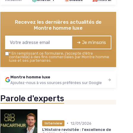
Recevez les dernières actualités de
Montre homme luxe
➔ Je m'inscris
*
En remplissant ce formulaire, j’accepte d’être
contacté(e) à des fins commerciales par Montre homme
luxe et ses partenaires.
Montre homme luxe
Ajoutez-nous à vos sources préférées sur Google
Parole d'experts
•
12/01/2026
Interview
L'Histoire revisitée : l'excellence de