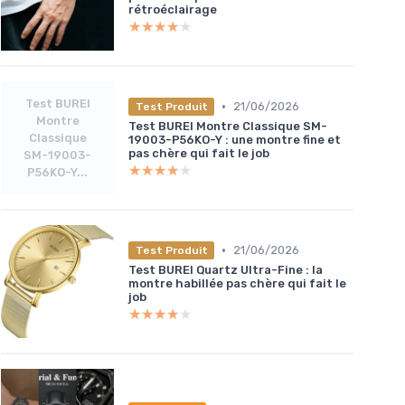
rétroéclairage
★★★★★
★★★★★
Test BUREI
•
21/06/2026
Test Produit
Montre
Test BUREI Montre Classique SM-
Classique
19003-P56KO-Y : une montre fine et
pas chère qui fait le job
SM-19003-
★★★★★
★★★★★
P56KO-Y...
•
21/06/2026
Test Produit
Test BUREI Quartz Ultra-Fine : la
montre habillée pas chère qui fait le
job
★★★★★
★★★★★