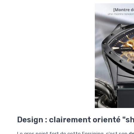
Design : clairement orienté "s
Le gros point fort de cette Forsining, c’est son
de