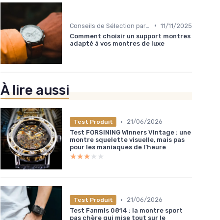
•
Conseils de Sélection par Style
11/11/2025
Comment choisir un support montres
adapté à vos montres de luxe
À lire aussi
•
21/06/2026
Test Produit
Test FORSINING Winners Vintage : une
montre squelette visuelle, mais pas
pour les maniaques de l’heure
★★★★★
★★★★★
•
21/06/2026
Test Produit
Test Fanmis 0814 : la montre sport
pas chère qui mise tout sur le