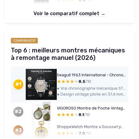
8.4
/10
Voir le comparatif complet →
COMPARATIF
Top 6 : meilleurs montres mécaniques
à remontage manuel (2026)
Seagull 1963 International - Chronographe mécanique 37.4mm Noir
★★★★★
★★★★★
8.5
/10
#1
+
Vrai chronographe mécanique ST1901 à roue à colonnes visible au dos, rare à ce prix
+
Design vintage pilote en 37,4 mm, taille contenue agréable au poignet
VIGOROSO Montre de Poche Vintage pour Homme en cuivre à remontage Manuel Secondes et 24 Heures sous-Cadrans dans Une boîte Bronze
#2
★★★★★
★★★★★
8.1
/10
ShoppeWatch Montre a Gousset pour Homme avec Chaîne - Montre de Poche Vintage à remontage Manuel - Mouvement Mécanique - Accessoire de Costume Steampunk Ferroviaire des Années 1920 Or
#3
★★★★★
★★★★★
7.0
/10