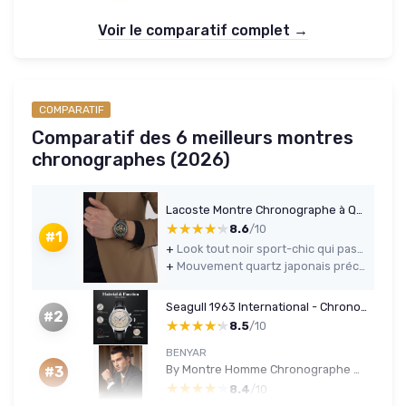
Voir le comparatif complet →
COMPARATIF
Comparatif des 6 meilleurs montres
chronographes (2026)
Lacoste Montre Chronographe à Quartz Collection Boston pour Homme avec Bracelet en Cuir ou en Acier Inoxydable en Maillons ou Maille Noir Metal
★★★★★
★★★★★
8.6
/10
#1
+
Look tout noir sport-chic qui passe bien avec tenue de bureau ou casual
+
Mouvement quartz japonais précis et sans prise de tête
Seagull 1963 International - Chronographe mécanique 37.4mm Noir
#2
★★★★★
★★★★★
8.5
/10
BENYAR
By Montre Homme Chronographe Analogique Quartz Etanche Date Grand Cadran Classique Mode Affaires Montres Bracelet élégant pour Hommes Brown
#3
★★★★★
★★★★★
8.4
/10