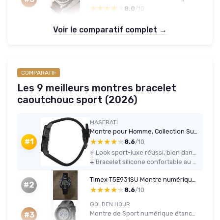
★★★★★
★★★★★
8.0
/10
Voir le comparatif complet →
COMPARATIF
Les 9 meilleurs montres bracelet
caoutchouc sport (2026)
MASERATI
Montre pour Homme, Collection Successo, en Acier, Silicone, avec Bracelet en Silicone - R8871621011
★★★★★
★★★★★
#1
8.6
/10
+
Look sport-luxe réussi, bien dans l’esprit Maserati
+
Bracelet silicone confortable au quotidien
Timex T5E931SU Montre numérique homme XL noir/bleu
#2
★★★★★
★★★★★
8.6
/10
GOLDEN HOUR
Montre de Sport numérique étanche pour Homme - Grand écran Facile à Lire - Style Militaire avec Bracelet en Caoutchouc Noir
#3