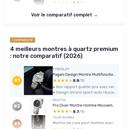
★★★★★
★★★★★
8.4
/10
Voir le comparatif complet →
COMPARATIF
4 meilleurs montres à quartz premium
: notre comparatif (2026)
TYBERLEY
Pagani Design Montre Multifonction à Quartz de Luxe pour Hommes Mouvement Japan VK63 Tout Acier Inoxydable 100M Étanche Sport Chronographe Montres Date Blanc
★★★★★
★★★★★
#1
8.8
/10
+
Bon rapport qualité-prix avec verre saphir synthétique, mouvement VK63 et étanchéité 100 m
+
Design chrono sport-auto réussi et format 40 mm polyvalent
INVICTA
Pro Diver Montre Homme Mouvement à Quartz en Acier Inoxydable - 43mm Argent / Noir
#2
★★★★★
★★★★★
8.7
/10
TSAR BOMBA
Montre de Luxe pour Homme avec Mouvement à Quartz Japonais - Étanche jusqu'à 50 m - avec Affichage de la Date 11qii-silverblue
#3
★★★★★
★★★★★