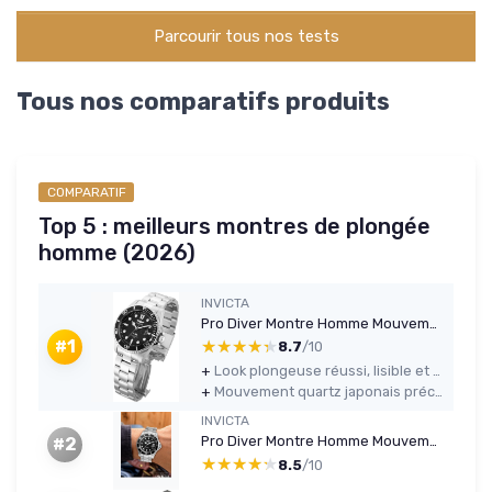
Parcourir tous nos tests
Tous nos comparatifs produits
COMPARATIF
Top 5 : meilleurs montres de plongée
homme (2026)
INVICTA
Pro Diver Montre Homme Mouvement à Quartz en Acier Inoxydable - 43mm Argent / Noir
★★★★★
★★★★★
#1
8.7
/10
+
Look plongeuse réussi, lisible et polyvalent (boulot / sortie)
+
Mouvement quartz japonais précis et sans prise de tête
INVICTA
Pro Diver Montre Homme Mouvement à Quartz en Acier Inoxydable - 40mm Argent / Noir
#2
★★★★★
★★★★★
8.5
/10