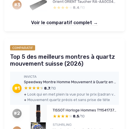
Orient ORIENT Taucher RA-AA0C04B19B Montre Automatique pour hommes
#3
★★★★★
★★★★★
8.4
/10
Voir le comparatif complet →
COMPARATIF
Top 5 des meilleurs montres à quartz
mouvement suisse (2026)
INVICTA
Speedway Montre Homme Mouvement à Quartz en Acier Inoxydable - 42mm Vert / Deux Tons
★★★★★
★★★★★
#1
8.7
/10
+
Look qui en met plein la vue pour le prix (cadran vert et deux tons)
+
Mouvement quartz précis et sans prise de tête
TISSOT Horloge Hommes T1154173705100
#2
★★★★★
★★★★★
8.5
/10
STUHRLING