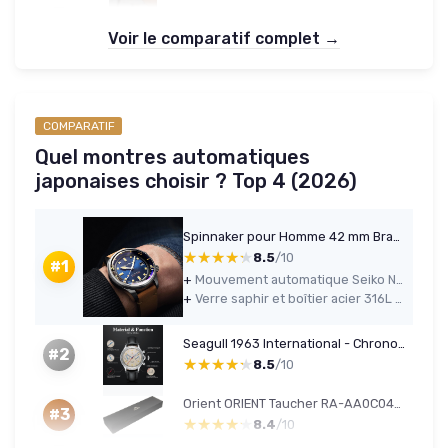
Voir le comparatif complet →
COMPARATIF
Quel montres automatiques
japonaises choisir ? Top 4 (2026)
Spinnaker pour Homme 42 mm Bradner Automatique 3 Aiguilles Montre avec Bracelet en Cuir Véritable ou Acier Inoxydable SP-5062 Tidal Blue
★★★★★
★★★★★
8.5
/10
#1
+
Mouvement automatique Seiko NH35 fiable avec bonne précision pour la gamme
+
Verre saphir et boîtier acier 316L bien finis pour ce niveau de prix
Seagull 1963 International - Chronographe mécanique 37.4mm Noir
#2
★★★★★
★★★★★
8.5
/10
Orient ORIENT Taucher RA-AA0C04B19B Montre Automatique pour hommes
#3
★★★★★
★★★★★
8.4
/10