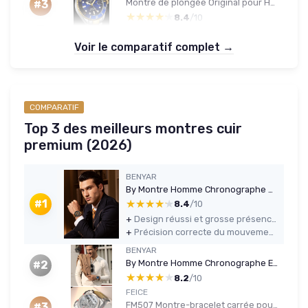
Montre de plongée Original pour Homme, Mouvement Suisse, Bracelet en Acier Inoxydable, étanche jusqu'à 100 m Bleu
#3
★★★★★
★★★★★
8.4
/10
Voir le comparatif complet →
COMPARATIF
Top 3 des meilleurs montres cuir
premium (2026)
BENYAR
By Montre Homme Chronographe Analogique Quartz Etanche Date Grand Cadran Classique Mode Affaires Montres Bracelet élégant pour Hommes Brown
★★★★★
★★★★★
#1
8.4
/10
+
Design réussi et grosse présence au poignet pour le prix
+
Précision correcte du mouvement quartz et chronographe fonctionnel
BENYAR
By Montre Homme Chronographe Etanche Lumineuses Date Grand Cadran Classique Mode Affaires Analogique Quartz Montres Cadeau élégant pour Hommes Marron, Bleu.
#2
★★★★★
★★★★★
8.2
/10
FEICE
FM507 Montre-bracelet carrée pour homme, mécanique, automatique, verre saphir, cadran squelette, bracelet en cuir marron, étanche jusqu'à 10 ATM
#3