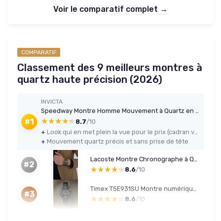
Voir le comparatif complet →
COMPARATIF
Classement des 9 meilleurs montres à
quartz haute précision (2026)
INVICTA
Speedway Montre Homme Mouvement à Quartz en Acier Inoxydable - 42mm Vert / Deux Tons
★★★★★
★★★★★
#1
8.7
/10
+
Look qui en met plein la vue pour le prix (cadran vert et deux tons)
+
Mouvement quartz précis et sans prise de tête
Lacoste Montre Chronographe à Quartz Collection Boston pour Homme avec Bracelet en Cuir ou en Acier Inoxydable en Maillons ou Maille Noir Metal
#2
★★★★★
★★★★★
8.6
/10
Timex T5E931SU Montre numérique homme XL noir/bleu
#3
★★★★★
★★★★★
8.6
/10