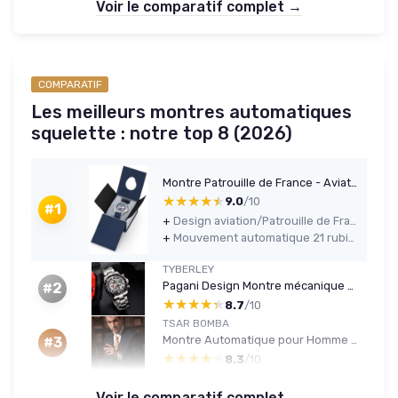
Voir le comparatif complet →
COMPARATIF
Les meilleurs montres automatiques
squelette : notre top 8 (2026)
Montre Patrouille de France - Aviateur - Athos 8 - Automatique Squelette - Cuir Bleu
★★★★★
★★★★★
9.0
/10
#1
+
Design aviation/Patrouille de France très affirmé avec cadran squelette et Alpha Jet
+
Mouvement automatique 21 rubis sérieux et suffisamment précis pour un usage quotidien
TYBERLEY
Pagani Design Montre mécanique Automatique de Luxe pour Homme avec Cadran Squelette Arc-en-Ciel en Acier Inoxydable Étanche à 100 m chronographe de Sport Lumineux Noir/Acier
#2
★★★★★
★★★★★
8.7
/10
TSAR BOMBA
Montre Automatique pour Homme Montre Squelette de Luxe Tonneau pour Homme Montre mécanique étanche à 50 mètres Montre analogique 8208cf-blanc
#3
★★★★★
★★★★★
8.3
/10
Voir le comparatif complet →