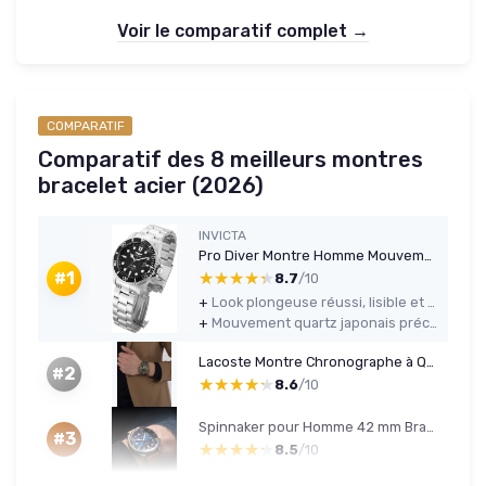
Voir le comparatif complet →
COMPARATIF
Comparatif des 8 meilleurs montres
bracelet acier (2026)
INVICTA
Pro Diver Montre Homme Mouvement à Quartz en Acier Inoxydable - 43mm Argent / Noir
★★★★★
★★★★★
#1
8.7
/10
+
Look plongeuse réussi, lisible et polyvalent (boulot / sortie)
+
Mouvement quartz japonais précis et sans prise de tête
Lacoste Montre Chronographe à Quartz Collection Boston pour Homme avec Bracelet en Cuir ou en Acier Inoxydable en Maillons ou Maille Noir Metal
#2
★★★★★
★★★★★
8.6
/10
Spinnaker pour Homme 42 mm Bradner Automatique 3 Aiguilles Montre avec Bracelet en Cuir Véritable ou Acier Inoxydable SP-5062 Tidal Blue
#3
★★★★★
★★★★★
8.5
/10