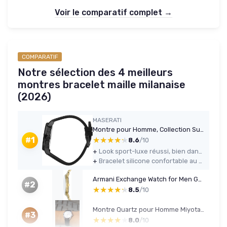
Voir le comparatif complet →
COMPARATIF
Notre sélection des 4 meilleurs
montres bracelet maille milanaise
(2026)
MASERATI
Montre pour Homme, Collection Successo, en Acier, Silicone, avec Bracelet en Silicone - R8871621011
★★★★★
★★★★★
#1
8.6
/10
+
Look sport-luxe réussi, bien dans l’esprit Maserati
+
Bracelet silicone confortable au quotidien
Armani Exchange Watch for Men Gold Tone Set
#2
★★★★★
★★★★★
8.5
/10
Montre Quartz pour Homme Miyota Silver Bracelet Acier, Cuir ou Maille Milanaise Etanche 50 m - MTOmicron
#3
★★★★★
★★★★★
8.0
/10