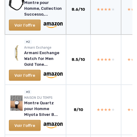
Montre pour
Homme, Collection
8.6/10
★★★★★
★★★★★
★★
★★
Successo,...
Voir l'offre
#2
Armani Exchange
Armani Exchange
Watch for Men
8.5/10
★★★★★
★★★★★
★★
★★
Gold Tone...
Voir l'offre
#3
MAISON DU TEMPS
Montre Quartz
pour Homme
8/10
★★★★★
★★★★★
★★
★★
Miyota Silver B...
Voir l'offre