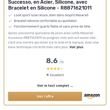
Successo, en Acier, Silicone, avec
Bracelet en Silicone - R8871621011
Look sport-luxe réussi, bien dans l’esprit Maserati
Bracelet silicone confortable au quotidien
Fonctionnement quartz fiable et sans prise de tête
Après une bonne quinzaine de jours avec cette Maserati
Successo R8871621011 au poignet, mon avis est assez clair :
c’est une montre qui miser sur le look et la marque, avec une
base technique correcte mais sans plus.
Voir plus
8.6
/10
★★★★★
★★★★★
🌟 Excellent
Voir le test complet →
Voir l'offre