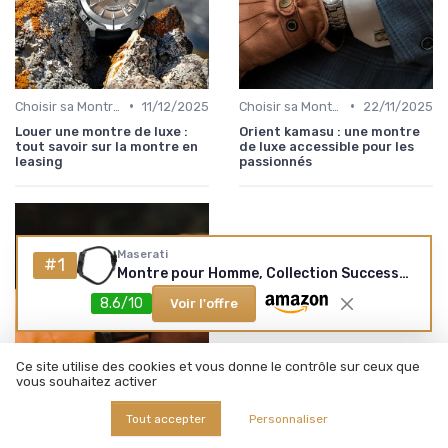
•
•
Choisir sa Montre de Luxe
11/12/2025
Choisir sa Montre de Luxe
22/11/2025
Louer une montre de luxe :
Orient kamasu : une montre
tout savoir sur la montre en
de luxe accessible pour les
leasing
passionnés
Maserati
#1
Montre pour Homme, Collection Successo, en Acier, Silicone, avec Bracelet en Silicone - R8871621011
8.6/10
Voir l'offre
Ce site utilise des cookies et vous donne le contrôle sur ceux que
vous souhaitez activer
•
Conseils de Sélection par Style
11/11/2025
Tout accepter
Personnaliser
Comment choisir un support