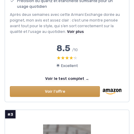
Précision du quartz et étanchéité suffisante pour un
usage quotidien
Après deux semaines avec cette Armani Exchange dorée au
poignet, mon avis est assez clair : c’est une montre pensée
avant tout pour le style, qui s’en sort correctement sur la
qualité et l’usage au quotidien.
Voir plus
8.5
/10
★★★★★
★★★★★
🌟 Excellent
Voir le test complet →
Voir l'offre
#3