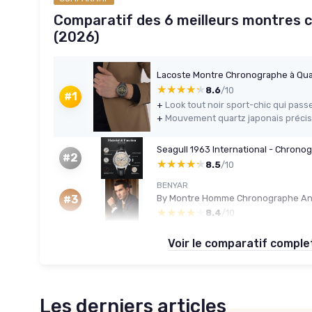
Comparatif des 6 meilleurs montres 
(2026)
★★★★★
★★★★★
8.6
/10
#1
+
+
Mouvement quartz japonais précis 
#2
★★★★★
★★★★★
8.5
/10
BENYAR
#3
★★★★★
★★★★★
8.4
/10
Voir le comparatif compl
Les derniers articles