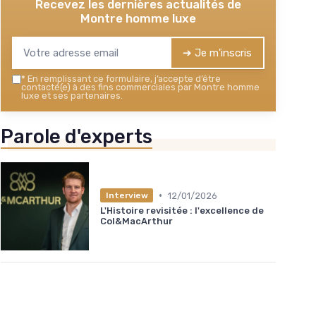
Recevez les dernières actualités de
Montre homme luxe
➔ Je m'inscris
*
En remplissant ce formulaire, j’accepte d’être
contacté(e) à des fins commerciales par Montre homme
luxe et ses partenaires.
Parole d'experts
•
12/01/2026
Interview
L'Histoire revisitée : l'excellence de
Col&MacArthur