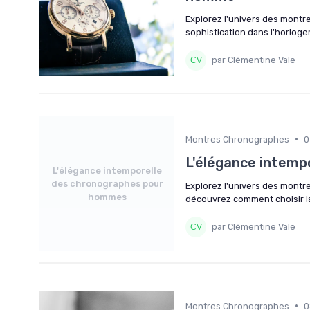
Explorez l'univers des montr
sophistication dans l'horloger
par Clémentine Vale
•
Montres Chronographes
0
L'élégance intem
L'élégance intemporelle
des chronographes pour
Explorez l'univers des montr
hommes
découvrez comment choisir l
par Clémentine Vale
•
Montres Chronographes
0