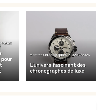
11/2025
e
•
Montres Chronographes
02/12/2025
 pour
t
L'univers fascinant des
t
chronographes de luxe