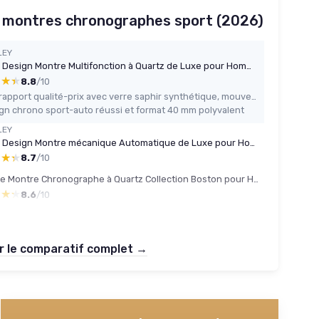
s montres chronographes sport (2026)
LEY
Pagani Design Montre Multifonction à Quartz de Luxe pour Hommes Mouvement Japan VK63 Tout Acier Inoxydable 100M Étanche Sport Chronographe Montres Date Blanc
★★★
★★★
8.8
/10
Bon rapport qualité-prix avec verre saphir synthétique, mouvement VK63 et étanchéité 100 m
gn chrono sport-auto réussi et format 40 mm polyvalent
LEY
Pagani Design Montre mécanique Automatique de Luxe pour Homme avec Cadran Squelette Arc-en-Ciel en Acier Inoxydable Étanche à 100 m chronographe de Sport Lumineux Noir/Acier
★★★
★★★
8.7
/10
Lacoste Montre Chronographe à Quartz Collection Boston pour Homme avec Bracelet en Cuir ou en Acier Inoxydable en Maillons ou Maille Noir Metal
★★★
★★★
8.6
/10
r le comparatif complet →