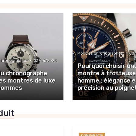
•
Montres Chronographes
08/
•
Chronographes
03/06/2025
Pourquoi choisir un
 du chronographe
montre à trotteuse
les montres de luxe
homme : élégance e
 hommes
précision au poigne
duit
COMPARATIF