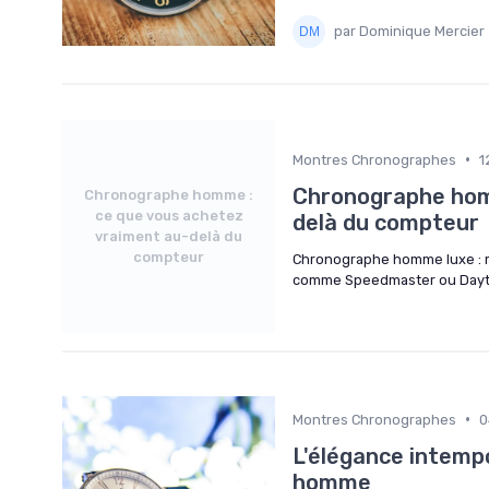
par Dominique Mercier
•
Montres Chronographes
1
Chronographe hom
Chronographe homme :
ce que vous achetez
delà du compteur
vraiment au-delà du
compteur
Chronographe homme luxe : m
comme Speedmaster ou Daytona
•
Montres Chronographes
0
L'élégance intemp
homme