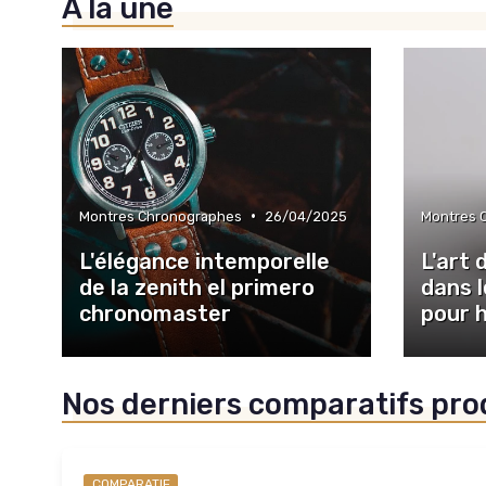
À la une
•
Montres Chronographes
26/04/2025
Montres 
L'élégance intemporelle
L'art
de la zenith el primero
dans 
chronomaster
pour
Nos derniers comparatifs pro
COMPARATIF