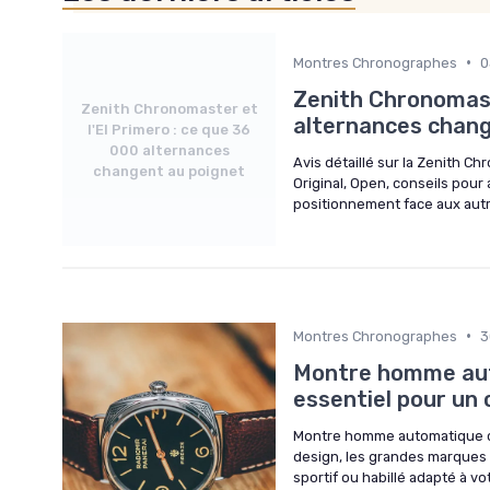
•
Montres Chronographes
0
Zenith Chronomaste
Zenith Chronomaster et
alternances chang
l'El Primero : ce que 36
000 alternances
Avis détaillé sur la Zenith Ch
changent au poignet
Original, Open, conseils pour 
positionnement face aux aut
•
Montres Chronographes
3
Montre homme aut
essentiel pour un 
Montre homme automatique c
design, les grandes marques (
sportif ou habillé adapté à vo