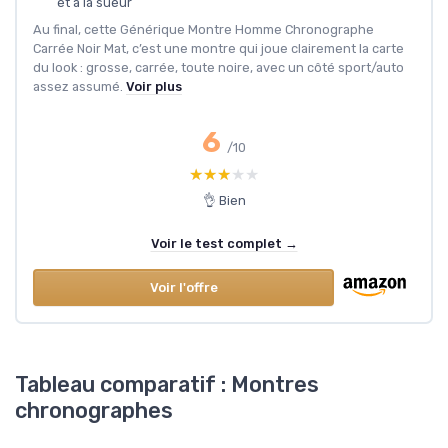
et à la sueur
Au final, cette Générique Montre Homme Chronographe
Carrée Noir Mat, c’est une montre qui joue clairement la carte
du look : grosse, carrée, toute noire, avec un côté sport/auto
assez assumé.
Voir plus
6
/10
★★★★★
★★★★★
👌 Bien
Voir le test complet →
Voir l'offre
Tableau comparatif : Montres
chronographes