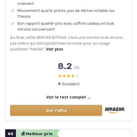
vraiment
Mouvement quartz précis, pas de dérive notable sur
l’heure
Bon rapport qualité-prix avec coffret cadeau et look
chrono convaincant
Au final, cette BENYAR BY5160, c’est une montre look chrono
pas chère qui tient plutôt bien la route pour un usage
quotidien "habillé".
Voir plus
8.2
/10
★★★★★
★★★★★
🌟 Excellent
Voir le test complet →
Voir l'offre
#5
💰 Meilleur prix