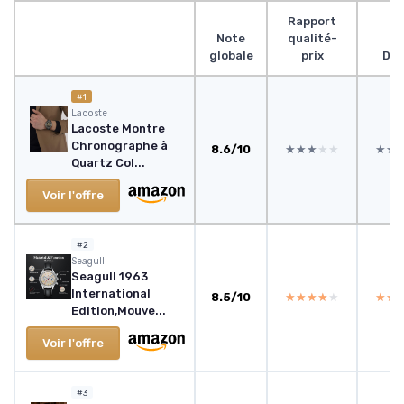
Rapport
Note
qualité-
globale
prix
Des
#1
Lacoste
Lacoste Montre
Chronographe à
8.6/10
★★★★★
★★★★★
★★
★★
Quartz Col...
Voir l'offre
#2
Seagull
Seagull 1963
International
8.5/10
★★★★★
★★★★★
★★
★★
Edition,Mouve...
Voir l'offre
#3