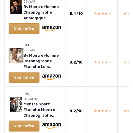
BENYAR
By Montre Homme
Chronographe
8.4/10
★★★★★
★★★★★
★★
★★
Analogique...
Voir l'offre
#4
BENYAR
By Montre Homme
Chronographe
8.2/10
★★★★★
★★★★★
★★
★★
Etanche Lum...
Voir l'offre
#5
MEGALITH
Montre Sport
Etanche Montre
8.2/10
★★★★★
★★★★★
★★
★★
Chronographe...
Voir l'offre