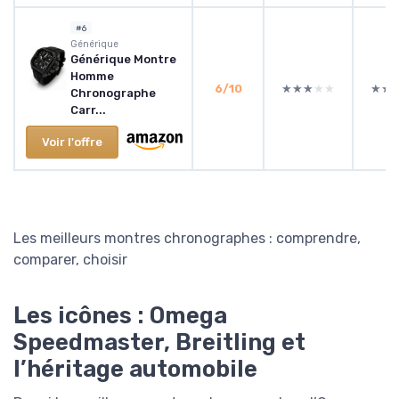
#6
Générique
Générique Montre
Homme
6/10
★★★★★
★★★★★
★★
★★
Chronographe
Carr...
Voir l'offre
Les meilleurs montres chronographes : comprendre,
comparer, choisir
Les icônes : Omega
Speedmaster, Breitling et
l’héritage automobile