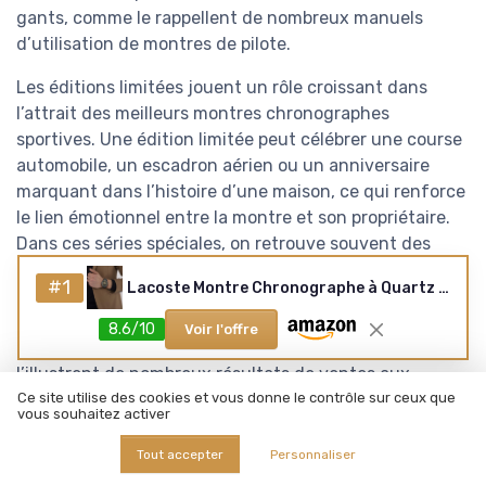
gants, comme le rappellent de nombreux manuels
d’utilisation de montres de pilote.
Les éditions limitées jouent un rôle croissant dans
l’attrait des meilleurs montres chronographes
sportives. Une édition limitée peut célébrer une course
automobile, un escadron aérien ou un anniversaire
marquant dans l’histoire d’une maison, ce qui renforce
le lien émotionnel entre la montre et son propriétaire.
Dans ces séries spéciales, on retrouve souvent des
détails uniques sur le cadran, une pierre décorative sur
#1
Lacoste Montre Chronographe à Quartz Collection Boston pour Homme avec Bracelet en Cuir ou en Acier Inoxydable en Maillons ou Maille Noir Metal
la couronne ou un fond gravé, ce qui justifie un prix
plus élevé et une meilleure tenue de valeur dans le
8.6/10
Voir l'offre
temps pour les exemplaires bien conservés, comme
l’illustrent de nombreux résultats de ventes aux
enchères publiés par les grandes maisons de vente.
Ce site utilise des cookies et vous donne le contrôle sur ceux que
vous souhaitez activer
Pour les collectionneurs, la combinaison d’un
Tout accepter
Personnaliser
mouvement fiable, d’un design fort et d’une