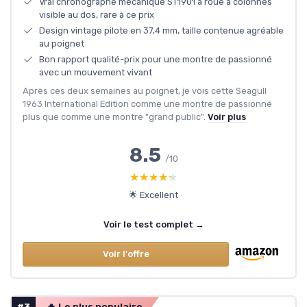
Vrai chronographe mécanique ST1901 à roue à colonnes
visible au dos, rare à ce prix
Design vintage pilote en 37,4 mm, taille contenue agréable
au poignet
Bon rapport qualité-prix pour une montre de passionné
avec un mouvement vivant
Après ces deux semaines au poignet, je vois cette Seagull
1963 International Edition comme une montre de passionné
plus que comme une montre "grand public".
Voir plus
8.5
/10
★★★★★
★★★★★
🌟 Excellent
Voir le test complet →
Voir l'offre
#3
🔥 Le plus populaire