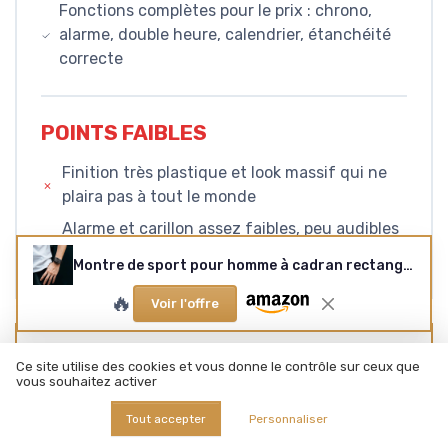
Fonctions complètes pour le prix : chrono,
alarme, double heure, calendrier, étanchéité
correcte
POINTS FAIBLES
Finition très plastique et look massif qui ne
plaira pas à tout le monde
Alarme et carillon assez faibles, peu audibles
en environnement bruyant
Montre de sport pour homme à cadran rectangulaire avec rétroéclairage LED 7 couleurs en option Alarme Chronomètre 12/24h Bracelet en caoutchouc Noir
🔥
Voir l'offre
CONCLUSION
Ce site utilise des cookies et vous donne le contrôle sur ceux que
vous souhaitez activer
NOTE DE LA RÉDACTION
Tout accepter
Personnaliser
★★★★★
★★★★★