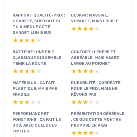
RAPPORT QUALITÉ-PRIX :
DESIGN : MASSIVE,
HONNÊTE, SURTOUT SI
VOYANTE, MAIS LISIBLE
TU AIMES LE CÔTÉ
★★★★★
★★★★★
GADGET LUMINEUX
★★★★★
★★★★★
BATTERIE : UNE PILE
CONFORT : LÉGÈRE ET
CLASSIQUE QUI SEMBLE
AGRÉABLE, MAIS ASSEZ
TENIR LA ROUTE
LARGE AU POIGNET
★★★★★
★★★★★
★★★★★
★★★★★
MATÉRIAUX : ÇA FAIT
DURABILITÉ : CORRECTE
PLASTIQUE, MAIS PAS
POUR LE PRIX, MAIS NE
FRAGILE
RÊVONS PAS
★★★★★
★★★★★
★★★★★
★★★★★
PERFORMANCE ET
PRÉSENTATION GÉNÉRALE
FONCTIONS : ÇA FAIT LE
: CE QUE CETTE MONTRE
JOB, AVEC QUELQUES
PROPOSE EN VRAI
LIMITES
★★★★★
★★★★★