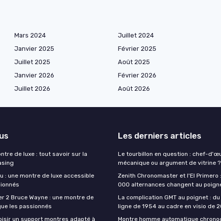
Mars 2024
Juillet 2024
Janvier 2025
Février 2025
Juillet 2025
Août 2025
Janvier 2026
Février 2026
Juillet 2026
Août 2026
lus
Les derniers articles
tre de luxe : tout savoir sur la
Le tourbillon en question : chef-d'œ
asing
mécanique ou argument de vitrine ?
u : une montre de luxe accessible
Zenith Chronomaster et l'El Primero 
sionnés
000 alternances changent au poign
r 2 Bruce Wayne : une montre de
La complication GMT au poignet : du 
igue les passionnés
ligne de 1954 au cadre en visio de 
sir un support montres adapté à
Montre homme automatique chronogr