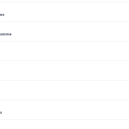
mes
 homme
es