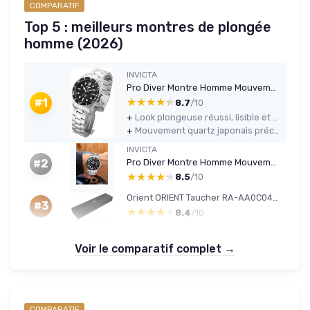
COMPARATIF
Top 5 : meilleurs montres de plongée
homme (2026)
INVICTA
Pro Diver Montre Homme Mouvement à Quartz en Acier Inoxydable - 43mm Argent / Noir
★★★★★
★★★★★
#1
8.7
/10
+
Look plongeuse réussi, lisible et polyvalent (boulot / sortie)
+
Mouvement quartz japonais précis et sans prise de tête
INVICTA
Pro Diver Montre Homme Mouvement à Quartz en Acier Inoxydable - 40mm Argent / Noir
#2
★★★★★
★★★★★
8.5
/10
Orient ORIENT Taucher RA-AA0C04B19B Montre Automatique pour hommes
#3
★★★★★
★★★★★
8.4
/10
Voir le comparatif complet →
COMPARATIF