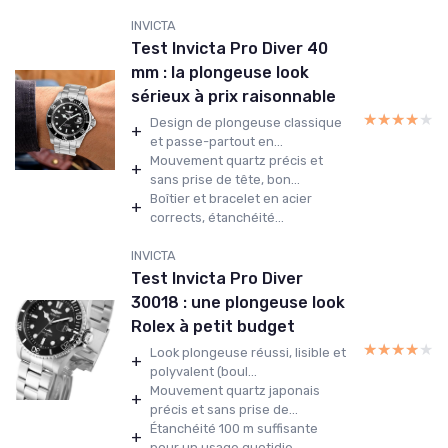
INVICTA
Test Invicta Pro Diver 40
mm : la plongeuse look
sérieux à prix raisonnable
★★★★★
★★★★★
Design de plongeuse classique
+
et passe-partout en...
Mouvement quartz précis et
+
sans prise de tête, bon...
Boîtier et bracelet en acier
+
corrects, étanchéité...
INVICTA
Test Invicta Pro Diver
30018 : une plongeuse look
Rolex à petit budget
★★★★★
★★★★★
Look plongeuse réussi, lisible et
+
polyvalent (boul...
Mouvement quartz japonais
+
précis et sans prise de...
Étanchéité 100 m suffisante
+
pour un usage quotidie...