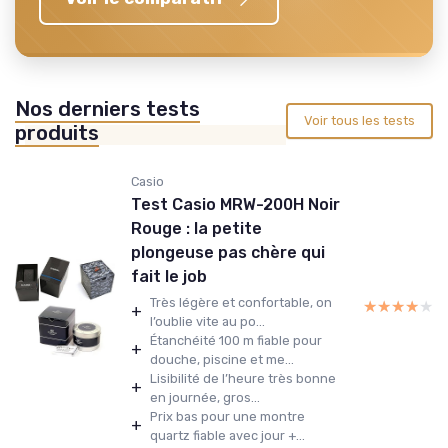
Nos derniers tests
Voir tous les tests
produits
Casio
Test Casio MRW-200H Noir
Rouge : la petite
plongeuse pas chère qui
fait le job
Très légère et confortable, on
★★★★★
★★★★★
+
l’oublie vite au po...
Étanchéité 100 m fiable pour
+
douche, piscine et me...
Lisibilité de l’heure très bonne
+
en journée, gros...
Prix bas pour une montre
+
quartz fiable avec jour +...