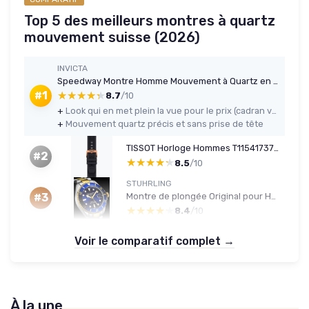
Top 5 des meilleurs montres à quartz
mouvement suisse (2026)
INVICTA
Speedway Montre Homme Mouvement à Quartz en Acier Inoxydable - 42mm Vert / Deux Tons
★★★★★
★★★★★
#1
8.7
/10
+
Look qui en met plein la vue pour le prix (cadran vert et deux tons)
+
Mouvement quartz précis et sans prise de tête
TISSOT Horloge Hommes T1154173705100
#2
★★★★★
★★★★★
8.5
/10
STUHRLING
Montre de plongée Original pour Homme, Mouvement Suisse, Bracelet en Acier Inoxydable, étanche jusqu'à 100 m Bleu
#3
★★★★★
★★★★★
8.4
/10
Voir le comparatif complet →
À la une