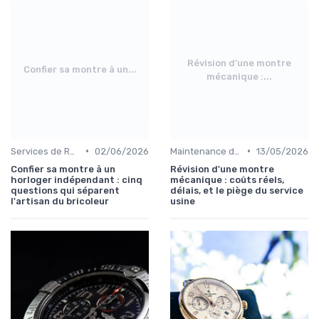
Révision d'une montre
Confier sa montre à un...
mécanique :...
•
•
Services de Réparation
02/06/2026
Maintenance des Montres de Luxe
13/05/2026
Confier sa montre à un
Révision d'une montre
horloger indépendant : cinq
mécanique : coûts réels,
questions qui séparent
délais, et le piège du service
l'artisan du bricoleur
usine