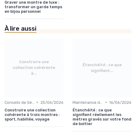
Graver une montre de luxe :
transformer un garde temps
en bijou personnel
À lire aussi
Construire une
Étanchéité : ce que
collection cohérente
signifient...
à...
•
•
Conseils de Sélection par Style
25/06/2026
Maintenance des Montres de Luxe
16/06/2026
Construire une collection
Étanchéité : ce que
cohérente à trois montres :
signifient réellement les
sport, habillée, voyage
mètres gravés sur votre fond
de boîtier