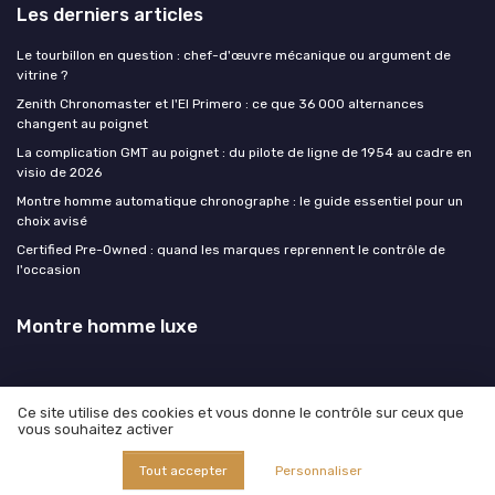
Les derniers articles
Le tourbillon en question : chef-d'œuvre mécanique ou argument de
vitrine ?
Zenith Chronomaster et l'El Primero : ce que 36 000 alternances
changent au poignet
La complication GMT au poignet : du pilote de ligne de 1954 au cadre en
visio de 2026
Montre homme automatique chronographe : le guide essentiel pour un
choix avisé
Certified Pre-Owned : quand les marques reprennent le contrôle de
l'occasion
Montre homme luxe
Ce site utilise des cookies et vous donne le contrôle sur ceux que
vous souhaitez activer
Mentions légales
Politique de confidentialité
© Montre homme luxe 2026
Tout accepter
Personnaliser