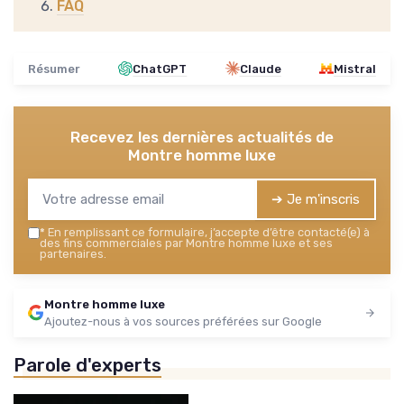
FAQ
Résumer
ChatGPT
Claude
Mistral
Recevez les dernières actualités de
Montre homme luxe
➔ Je m'inscris
*
En remplissant ce formulaire, j’accepte d’être contacté(e) à
des fins commerciales par Montre homme luxe et ses
partenaires.
Montre homme luxe
Ajoutez-nous à vos sources préférées sur Google
Parole d'experts