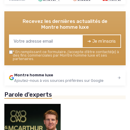
Recevez les dernières actualités de
Montre homme luxe
➔ Je m'inscris
*
En remplissant ce formulaire, j’accepte d’être contacté(e) à
des fins commerciales par Montre homme luxe et ses
partenaires.
Montre homme luxe
Ajoutez-nous à vos sources préférées sur Google
Parole d'experts