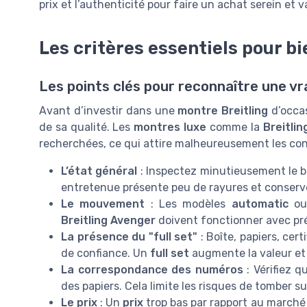
prix et l’authenticité pour faire un achat serein et v
Les critères essentiels pour bi
Les points clés pour reconnaître une vr
Avant d’investir dans une
montre Breitling
d’occas
de sa qualité. Les
montres luxe
comme la
Breitli
recherchées, ce qui attire malheureusement les cont
L’état général
: Inspectez minutieusement le b
entretenue présente peu de rayures et conserve
Le mouvement
: Les modèles
automatic
o
Breitling Avenger
doivent fonctionner avec pré
La présence du "full set"
: Boîte, papiers, cer
de confiance. Un
full set
augmente la valeur et f
La correspondance des numéros
: Vérifiez q
des papiers. Cela limite les risques de tomber s
Le prix
: Un
prix
trop bas par rapport au marché