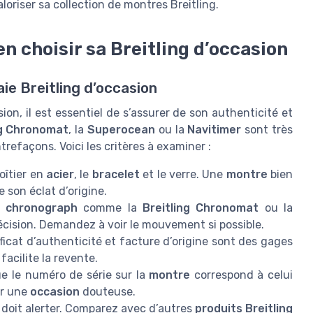
aloriser sa collection de montres Breitling.
en choisir sa Breitling d’occasion
aie Breitling d’occasion
ion, il est essentiel de s’assurer de son authenticité et
ng Chronomat
, la
Superocean
ou la
Navitimer
sont très
refaçons. Voici les critères à examiner :
oîtier en
acier
, le
bracelet
et le verre. Une
montre
bien
 son éclat d’origine.
u
chronograph
comme la
Breitling Chronomat
ou la
cision. Demandez à voir le mouvement si possible.
tificat d’authenticité et facture d’origine sont des gages
acilite la revente.
ue le numéro de série sur la
montre
correspond à celui
ur une
occasion
douteuse.
 doit alerter. Comparez avec d’autres
produits Breitling