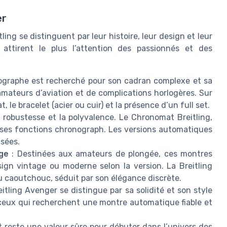
er
ing se distinguent par leur histoire, leur design et leur
i attirent le plus l’attention des passionnés et des
nographe est recherché pour son cadran complexe et sa
 amateurs d’aviation et de complications horlogères. Sur
t, le bracelet (acier ou cuir) et la présence d’un full set.
 robustesse et la polyvalence. Le Chronomat Breitling,
et ses fonctions chronograph. Les versions automatiques
isées.
ge
: Destinées aux amateurs de plongée, ces montres
ign vintage ou moderne selon la version. La Breitling
u caoutchouc, séduit par son élégance discrète.
eitling Avenger se distingue par sa solidité et son style
re ceux qui recherchent une montre automatique fiable et
olt reste une valeur sûre pour débuter dans l’univers des