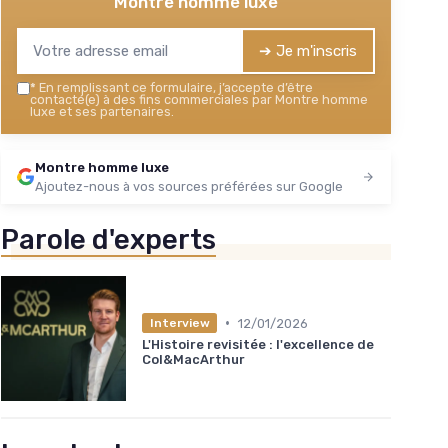
Montre homme luxe
➔ Je m'inscris
*
En remplissant ce formulaire, j’accepte d’être
contacté(e) à des fins commerciales par Montre homme
luxe et ses partenaires.
Montre homme luxe
Ajoutez-nous à vos sources préférées sur Google
Parole d'experts
•
12/01/2026
Interview
L'Histoire revisitée : l'excellence de
Col&MacArthur