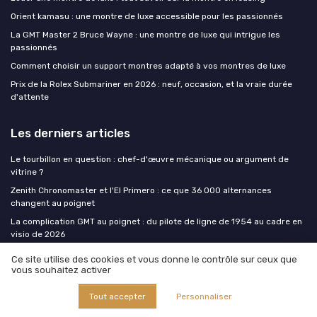
Orient kamasu : une montre de luxe accessible pour les passionnés
La GMT Master 2 Bruce Wayne : une montre de luxe qui intrigue les
passionnés
Comment choisir un support montres adapté à vos montres de luxe
Prix de la Rolex Submariner en 2026 : neuf, occasion, et la vraie durée
d'attente
Les derniers articles
Le tourbillon en question : chef-d'œuvre mécanique ou argument de
vitrine ?
Zenith Chronomaster et l'El Primero : ce que 36 000 alternances
changent au poignet
La complication GMT au poignet : du pilote de ligne de 1954 au cadre en
visio de 2026
Montre homme automatique chronographe : le guide essentiel pour un
Ce site utilise des cookies et vous donne le contrôle sur ceux que
choix avisé
vous souhaitez activer
Certified Pre-Owned : quand les marques reprennent le contrôle de
l'occasion
Tout accepter
Personnaliser