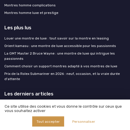
Montres homme complications
Montres homme luxe et prestige
Les plus lus
Louer une montre de luxe : tout savoir sur la montre en leasing
Orient kamasu : une montre de luxe accessible pour les passionnés
La GMT Master 2 Bruce Wayne : une montre de luxe qui intrigue les
passionnés
Comment choisir un support montres adapté à vos montres de luxe
Prix de la Rolex Submariner en 2026 : neuf, occasion, et la vraie durée
d'attente
Les derniers articles
Le tourbillon en question : chef-d'œuvre mécanique ou argument de
Ce site utilise des cookies et vous donne le contrôle sur ceux que
vitrine ?
vous souhaitez activer
Zenith Chronomaster et l'El Primero : ce que 36 000 alternances
Tout accepter
Personnaliser
changent au poignet
La complication GMT au poignet : du pilote de ligne de 1954 au cadre en