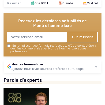
Résumer
ChatGPT
Claude
Mistral
Recevez les dernières actualités de
Montre homme luxe
➔ Je m'inscris
*
En remplissant ce formulaire, j’accepte d’être contacté(e) à
des fins commerciales par Montre homme luxe et ses
partenaires.
Montre homme luxe
Ajoutez-nous à vos sources préférées sur Google
Parole d'experts