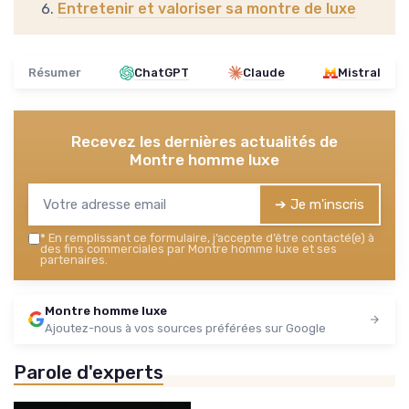
Entretenir et valoriser sa montre de luxe
Résumer
ChatGPT
Claude
Mistral
Recevez les dernières actualités de
Montre homme luxe
➔ Je m'inscris
*
En remplissant ce formulaire, j’accepte d’être contacté(e) à
des fins commerciales par Montre homme luxe et ses
partenaires.
Montre homme luxe
Ajoutez-nous à vos sources préférées sur Google
Parole d'experts