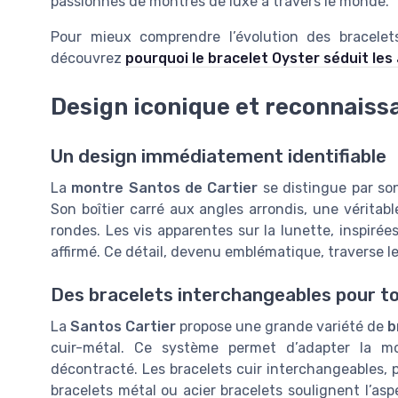
passionnés de montres de luxe à travers le monde.
Pour mieux comprendre l’évolution des bracelet
découvrez
pourquoi le bracelet Oyster séduit le
Design iconique et reconnaissa
Un design immédiatement identifiable
La
montre Santos de Cartier
se distingue par so
Son boîtier carré aux angles arrondis, une véritab
rondes. Les vis apparentes sur la lunette, inspirées
affirmé. Ce détail, devenu emblématique, traverse l
Des bracelets interchangeables pour to
La
Santos Cartier
propose une grande variété de
b
cuir-métal. Ce système permet d’adapter la m
décontracté. Les bracelets cuir interchangeables, p
bracelets métal ou acier bracelets soulignent l’a