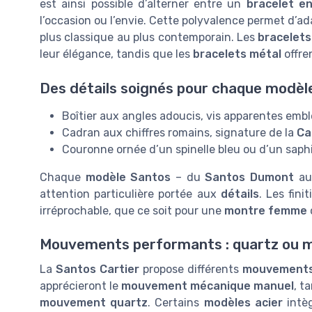
est ainsi possible d’alterner entre un
bracelet en
l’occasion ou l’envie. Cette polyvalence permet d’ada
plus classique au plus contemporain. Les
bracelets
leur élégance, tandis que les
bracelets métal
offre
Des détails soignés pour chaque modèl
Boîtier aux angles adoucis, vis apparentes emb
Cadran aux chiffres romains, signature de la
Ca
Couronne ornée d’un spinelle bleu ou d’un saphi
Chaque
modèle Santos
– du
Santos Dumont
a
attention particulière portée aux
détails
. Les fini
irréprochable, que ce soit pour une
montre femme
Mouvements performants : quartz ou 
La
Santos Cartier
propose différents
mouvement
apprécieront le
mouvement mécanique manuel
, t
mouvement quartz
. Certains
modèles acier
intèg