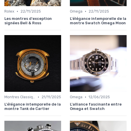
•
•
Rolex
22/11/2025
Omega
22/11/2025
Les montres d'exception
L'élégance intemporelle de la
signées Bell & Ross
montre Swatch Omega Moon
•
•
Montres Classiques
21/11/2025
Omega
12/06/2025
L'élégance intemporelle de la
L'alliance fascinante entre
montre Tank de Cartier
Omega et Swatch