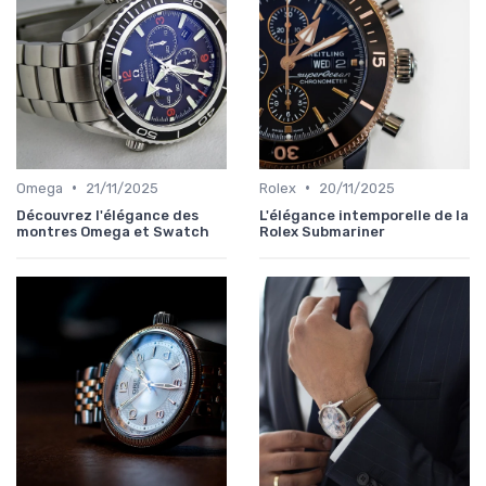
•
•
Omega
21/11/2025
Rolex
20/11/2025
Découvrez l'élégance des
L'élégance intemporelle de la
montres Omega et Swatch
Rolex Submariner