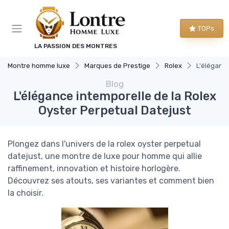
Panneau de gestion des cookies
TOPs
LA PASSION DES MONTRES
Montre homme luxe
Marques de Prestige
Rolex
L'élégance
Blog
L'élégance intemporelle de la Rolex
Oyster Perpetual Datejust
Plongez dans l'univers de la rolex oyster perpetual
datejust, une montre de luxe pour homme qui allie
raffinement, innovation et histoire horlogère.
Découvrez ses atouts, ses variantes et comment bien
la choisir.