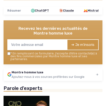
Résumer
ChatGPT
Claude
Mistral
Recevez les dernières actualités de
Montre homme luxe
➔ Je m'inscris
*
En remplissant ce formulaire, j’accepte d’être contacté(e) à
des fins commerciales par Montre homme luxe et ses
partenaires.
Montre homme luxe
Ajoutez-nous à vos sources préférées sur Google
Parole d'experts