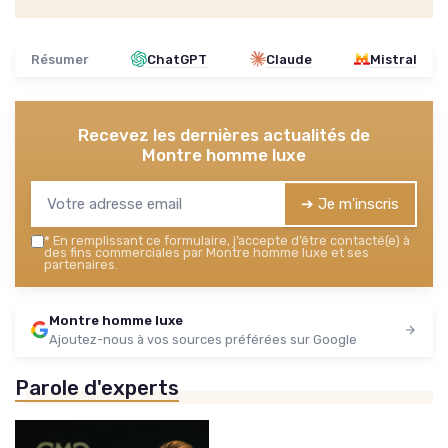
Résumer
ChatGPT
Claude
Mistral
Recevez les dernières actualités de
Montre homme luxe
➔ Je m'inscris
*
En remplissant ce formulaire, j’accepte d’être contacté(e) à
des fins commerciales par Montre homme luxe et ses
partenaires.
Montre homme luxe
Ajoutez-nous à vos sources préférées sur Google
Parole d'experts