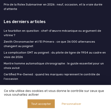
Prix de la Rolex Submariner en 2026 : neuf, occasion, et la vraie durée
d'attente
Les derniers articles
Le tourbillon en question : chef-d'œuvre mécanique ou argument de
vitrine ?
Zenith Chronomaster et l'El Primero : ce que 36 000 alternances
changent au poignet
La complication GMT au poignet : du pilote de ligne de 1954 au cadre en
visio de 2026
Montre homme automatique chronographe : le guide essentiel pour un
choix avisé
Certified Pre-Owned : quand les marques reprennent le contrôle de
l'occasion
Montre homme luxe
Ce site utilise des cookies et vous donne le contrôle sur ceux que
vous souhaitez activer
Tout accepter
Personnaliser