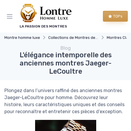
Panneau de gestion des cookies
TOPs
LA PASSION DES MONTRES
Montre homme luxe
Collections de Montres de Luxe
Montres Clas
Blog
L'élégance intemporelle des
anciennes montres Jaeger-
LeCoultre
Plongez dans l’univers raffiné des anciennes montres
Jaeger-LeCoultre pour homme. Découvrez leur
histoire, leurs caractéristiques uniques et des conseils
pour reconnaître et entretenir ces pièces d’exception.