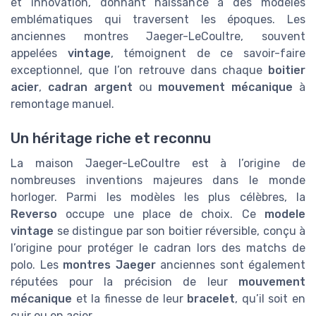
et innovation, donnant naissance à des modèles
emblématiques qui traversent les époques. Les
anciennes montres Jaeger-LeCoultre, souvent
appelées
vintage
, témoignent de ce savoir-faire
exceptionnel, que l’on retrouve dans chaque
boitier
acier
,
cadran argent
ou
mouvement mécanique
à
remontage manuel.
Un héritage riche et reconnu
La maison Jaeger-LeCoultre est à l’origine de
nombreuses inventions majeures dans le monde
horloger. Parmi les modèles les plus célèbres, la
Reverso
occupe une place de choix. Ce
modele
vintage
se distingue par son boitier réversible, conçu à
l’origine pour protéger le cadran lors des matchs de
polo. Les
montres Jaeger
anciennes sont également
réputées pour la précision de leur
mouvement
mécanique
et la finesse de leur
bracelet
, qu’il soit en
cuir ou en acier.