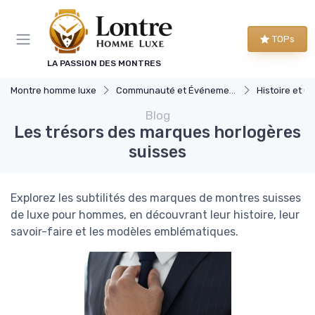
Panneau de gestion des cookies
TOPs
LA PASSION DES MONTRES
Montre homme luxe
Communauté et Événements
Histoire et Cultur
Blog
Les trésors des marques horlogères
suisses
Explorez les subtilités des marques de montres suisses
de luxe pour hommes, en découvrant leur histoire, leur
savoir-faire et les modèles emblématiques.