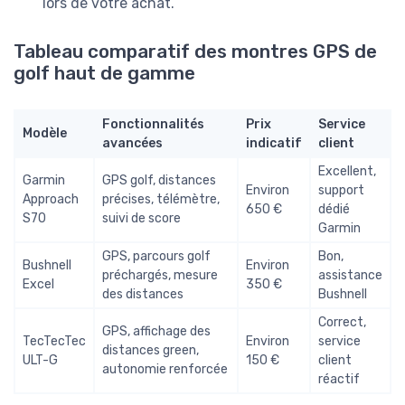
lors de votre achat.
Tableau comparatif des montres GPS de
golf haut de gamme
Fonctionnalités
Prix
Service
Modèle
avancées
indicatif
client
Excellent,
Garmin
GPS golf, distances
Environ
support
Approach
précises, télémètre,
650 €
dédié
S70
suivi de score
Garmin
GPS, parcours golf
Bon,
Bushnell
Environ
préchargés, mesure
assistance
Excel
350 €
des distances
Bushnell
Correct,
GPS, affichage des
TecTecTec
Environ
service
distances green,
ULT-G
150 €
client
autonomie renforcée
réactif