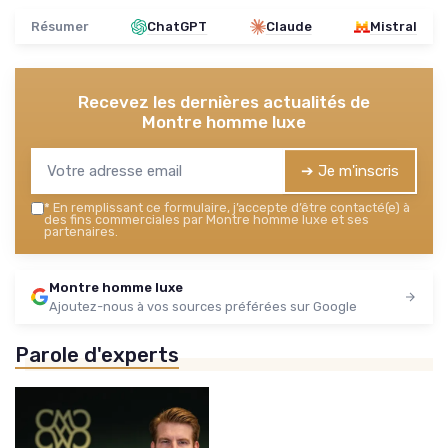
Résumer
ChatGPT
Claude
Mistral
Recevez les dernières actualités de
Montre homme luxe
➔ Je m'inscris
*
En remplissant ce formulaire, j’accepte d’être contacté(e) à
des fins commerciales par Montre homme luxe et ses
partenaires.
Montre homme luxe
Ajoutez-nous à vos sources préférées sur Google
Parole d'experts