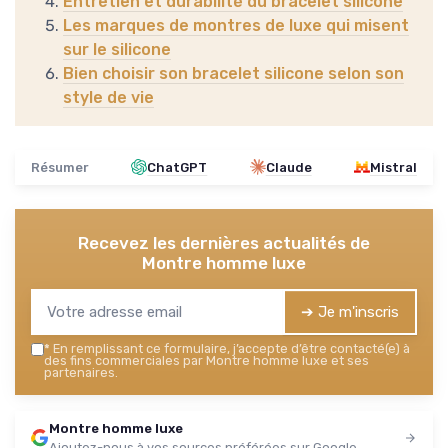
Entretien et durabilité du bracelet silicone
Les marques de montres de luxe qui misent
sur le silicone
Bien choisir son bracelet silicone selon son
style de vie
Résumer
ChatGPT
Claude
Mistral
Recevez les dernières actualités de
Montre homme luxe
➔ Je m'inscris
*
En remplissant ce formulaire, j’accepte d’être contacté(e) à
des fins commerciales par Montre homme luxe et ses
partenaires.
Montre homme luxe
Ajoutez-nous à vos sources préférées sur Google