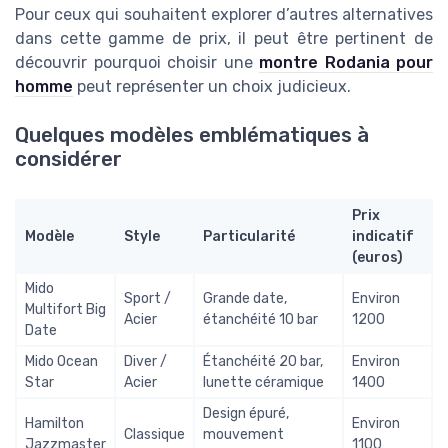
Pour ceux qui souhaitent explorer d’autres alternatives
dans cette gamme de prix, il peut être pertinent de
découvrir pourquoi choisir une
montre Rodania pour
homme
peut représenter un choix judicieux.
Quelques modèles emblématiques à
considérer
Prix
Modèle
Style
Particularité
indicatif
(euros)
Mido
Sport /
Grande date,
Environ
Multifort Big
Acier
étanchéité 10 bar
1200
Date
Mido Ocean
Diver /
Étanchéité 20 bar,
Environ
Star
Acier
lunette céramique
1400
Design épuré,
Hamilton
Environ
Classique
mouvement
Jazzmaster
1100