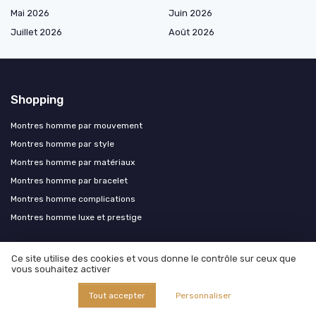
Mai 2026
Juin 2026
Juillet 2026
Août 2026
Shopping
Montres homme par mouvement
Montres homme par style
Montres homme par matériaux
Montres homme par bracelet
Montres homme complications
Montres homme luxe et prestige
Les plus lus
Ce site utilise des cookies et vous donne le contrôle sur ceux que
vous souhaitez activer
Louer une montre de luxe : tout savoir sur la montre en leasing
Tout accepter
Personnaliser
Orient kamasu : une montre de luxe accessible pour les passionnés
La GMT Master 2 Bruce Wayne : une montre de luxe qui intrigue les