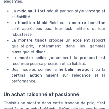
élégantes.
La
mido multifort
séduit par son style
vintage
et
sa fiabilité.
La
hamilton khaki field
ou la
montre hamilton
sont appréciées pour leur look militaire et leur
robustesse.
La
montre tissot
propose un excellent rapport
qualité-prix, notamment dans les gammes
classique
et
diver
.
La
montre seiko
(notamment la
prospex
) est
reconnue pour sa précision et sa fiabilité.
Des modèles comme la
herbelin newport
ou la
certina action
misent sur l’élégance et la
performance.
Un achat raisonné et passionné
Choisir une montre dans cette tranche de prix, c’est
aussi faire un achat réfléchi. Il s’agit de trouver le bon