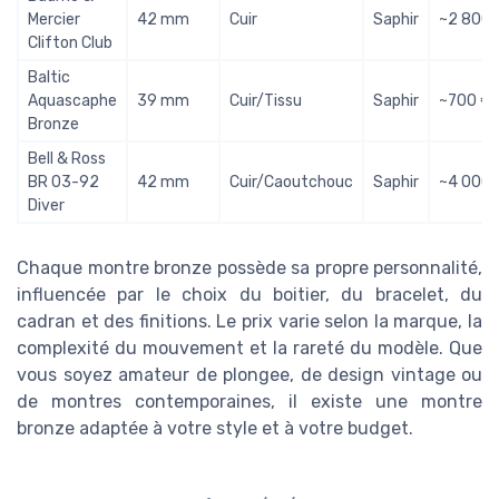
Mercier
42 mm
Cuir
Saphir
~2 800 
Clifton Club
Baltic
Aquascaphe
39 mm
Cuir/Tissu
Saphir
~700 €
Bronze
Bell & Ross
BR 03-92
42 mm
Cuir/Caoutchouc
Saphir
~4 000 
Diver
Chaque montre bronze possède sa propre personnalité,
influencée par le choix du boitier, du bracelet, du
cadran et des finitions. Le prix varie selon la marque, la
complexité du mouvement et la rareté du modèle. Que
vous soyez amateur de plongee, de design vintage ou
de montres contemporaines, il existe une montre
bronze adaptée à votre style et à votre budget.