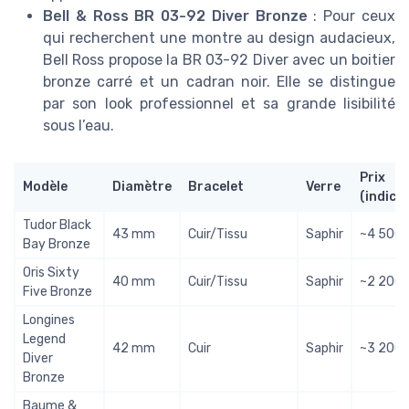
Bell & Ross BR 03-92 Diver Bronze
: Pour ceux
qui recherchent une montre au design audacieux,
Bell Ross propose la BR 03-92 Diver avec un boitier
bronze carré et un cadran noir. Elle se distingue
par son look professionnel et sa grande lisibilité
sous l’eau.
Prix
Modèle
Diamètre
Bracelet
Verre
(indicat
Tudor Black
43 mm
Cuir/Tissu
Saphir
~4 500 
Bay Bronze
Oris Sixty
40 mm
Cuir/Tissu
Saphir
~2 200 
Five Bronze
Longines
Legend
42 mm
Cuir
Saphir
~3 200 
Diver
Bronze
Baume &