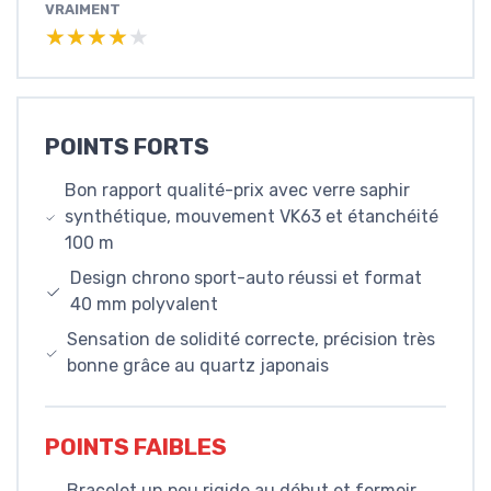
VRAIMENT
★★★★★
★★★★★
POINTS FORTS
Bon rapport qualité-prix avec verre saphir
synthétique, mouvement VK63 et étanchéité
100 m
Design chrono sport-auto réussi et format
40 mm polyvalent
Sensation de solidité correcte, précision très
bonne grâce au quartz japonais
POINTS FAIBLES
Bracelet un peu rigide au début et fermoir