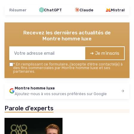
Résumer
ChatGPT
Claude
Mistral
Recevez les dernières actualités de
Montre homme luxe
➔ Je m'inscris
*
En remplissant ce formulaire, j’accepte d’être contacté(e) à
des fins commerciales par Montre homme luxe et ses
partenaires.
Montre homme luxe
Ajoutez-nous à vos sources préférées sur Google
Parole d'experts