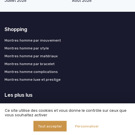
Juillet 2026
Août 2026
Shopping
Montres homme par mouvement
Montres homme par style
Montres homme par matériaux
Montres homme par bracelet
Montres homme complications
Montres homme luxe et prestige
Les plus lus
Louer une montre de luxe : tout savoir sur la montre en leasing
Ce site utilise des cookies et vous donne le contrôle sur ceux que
Orient kamasu : une montre de luxe accessible pour les passionnés
vous souhaitez activer
La GMT Master 2 Bruce Wayne : une montre de luxe qui intrigue les
Tout accepter
Personnaliser
passionnés
Comment choisir un support montres adapté à vos montres de luxe