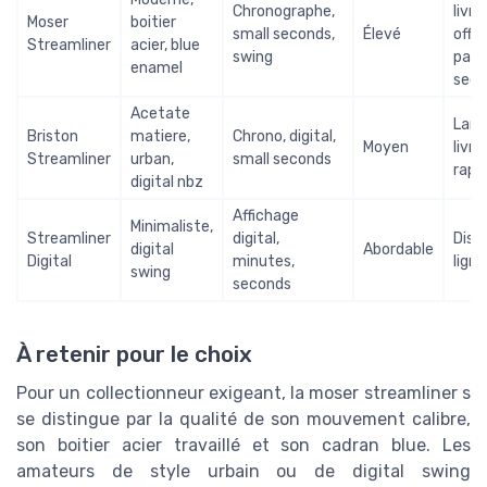
Chronographe,
livra
Moser
boitier
small seconds,
Élevé
offer
Streamliner
acier, blue
swing
pai
enamel
secu
Acetate
Larg
Briston
matiere,
Chrono, digital,
Moyen
livra
Streamliner
urban,
small seconds
rapi
digital nbz
Affichage
Minimaliste,
Streamliner
digital,
Disp
digital
Abordable
Digital
minutes,
ligne
swing
seconds
À retenir pour le choix
Pour un collectionneur exigeant, la moser streamliner s
se distingue par la qualité de son mouvement calibre,
son boitier acier travaillé et son cadran blue. Les
amateurs de style urbain ou de digital swing