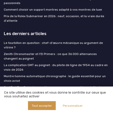
passionnés
Comment choisir un support montres adapté à vos montres de luxe
Prix de la Rolex Submariner en 2026 : neuf, occasion, et la vraie durée
d'attente
Les derniers articles
Le tourbillon en question : chef-d'œuvre mécanique ou argument de
vitrine ?
Zenith Chronomaster et l'El Primero : ce que 36 000 alternances
changent au poignet
La complication GMT au poignet : du pilote de ligne de 1954 au cadre en
visio de 2026
Montre homme automatique chronographe : le guide essentiel pour un
choix avisé
Certified Pre-Owned : quand les marques reprennent le contrôle de
l'occasion
Ce site utilise des cookies et vous donne le contrôle sur ceux que
vous souhaitez activer
Montre homme luxe
Tout accepter
Personnaliser