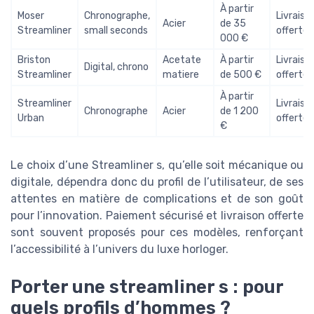
À partir
Moser
Chronographe,
Livraiso
Acier
de 35
Streamliner
small seconds
offerte
000 €
Briston
Acetate
À partir
Livraiso
Digital, chrono
Streamliner
matiere
de 500 €
offerte
À partir
Streamliner
Livraiso
Chronographe
Acier
de 1 200
Urban
offerte
€
Le choix d’une Streamliner s, qu’elle soit mécanique ou
digitale, dépendra donc du profil de l’utilisateur, de ses
attentes en matière de complications et de son goût
pour l’innovation. Paiement sécurisé et livraison offerte
sont souvent proposés pour ces modèles, renforçant
l’accessibilité à l’univers du luxe horloger.
Porter une streamliner s : pour
quels profils d’hommes ?