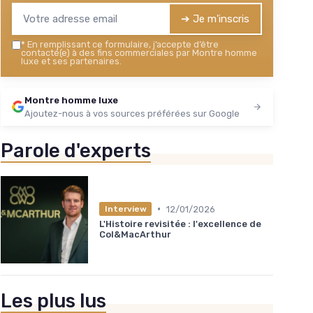
➔ Je m'inscris
*
En remplissant ce formulaire, j’accepte d’être
contacté(e) à des fins commerciales par Montre homme
luxe et ses partenaires.
Montre homme luxe
Ajoutez-nous à vos sources préférées sur Google
Parole d'experts
•
12/01/2026
Interview
L'Histoire revisitée : l'excellence de
Col&MacArthur
Les plus lus