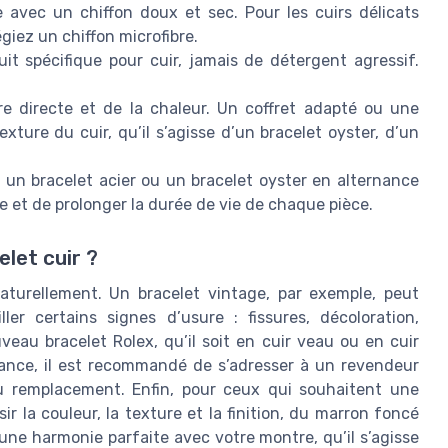
 avec un chiffon doux et sec. Pour les cuirs délicats
égiez un chiffon microfibre.
uit spécifique pour cuir, jamais de détergent agressif.
re directe et de la chaleur. Un coffret adapté ou une
exture du cuir, qu’il s’agisse d’un bracelet oyster, d’un
 un bracelet acier ou un bracelet oyster en alternance
re et de prolonger la durée de vie de chaque pièce.
let cuir ?
 naturellement. Un bracelet vintage, par exemple, peut
ler certains signes d’usure : fissures, décoloration,
veau bracelet Rolex, qu’il soit en cuir veau ou en cuir
n France, il est recommandé de s’adresser à un revendeur
 du remplacement. Enfin, pour ceux qui souhaitent une
r la couleur, la texture et la finition, du marron foncé
re une harmonie parfaite avec votre montre, qu’il s’agisse