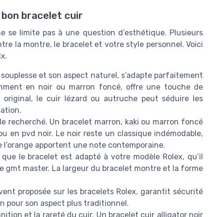
 bon bracelet cuir
e se limite pas à une question d’esthétique. Plusieurs
re la montre, le bracelet et votre style personnel. Voici
ix.
 souplesse et son aspect naturel, s’adapte parfaitement
tamment en noir ou marron foncé, offre une touche de
 original, le cuir lézard ou autruche peut séduire les
ation.
le recherché. Un bracelet marron, kaki ou marron foncé
 ou en pvd noir. Le noir reste un classique indémodable,
 l’orange apportent une note contemporaine.
ue le bracelet est adapté à votre modèle Rolex, qu’il
ne gmt master. La largeur du bracelet montre et la forme
ent proposée sur les bracelets Rolex, garantit sécurité
on pour son aspect plus traditionnel.
inition et la rareté du cuir. Un bracelet cuir alligator noir