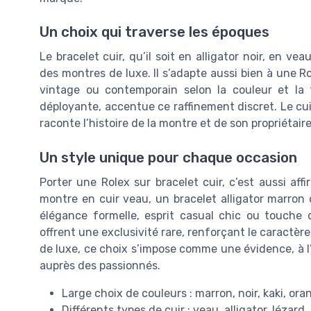
Un choix qui traverse les époques
Le bracelet cuir, qu’il soit en alligator noir, en v
des montres de luxe. Il s’adapte aussi bien à une R
vintage ou contemporain selon la couleur et la t
déployante, accentue ce raffinement discret. Le cui
raconte l’histoire de la montre et de son propriétaire
Un style unique pour chaque occasion
Porter une Rolex sur bracelet cuir, c’est aussi aff
montre en cuir veau, un bracelet alligator marron 
élégance formelle, esprit casual chic ou touche d
offrent une exclusivité rare, renforçant le caractè
de luxe, ce choix s’impose comme une évidence, à l
auprès des passionnés.
Large choix de couleurs : marron, noir, kaki, or
Différents types de cuir : veau, alligator, lézard