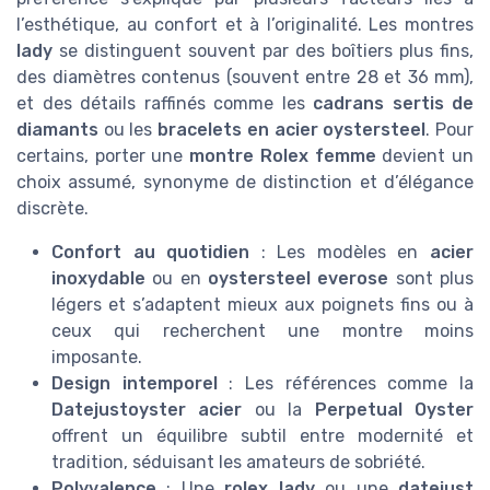
l’esthétique, au confort et à l’originalité. Les montres
lady
se distinguent souvent par des boîtiers plus fins,
des diamètres contenus (souvent entre 28 et 36 mm),
et des détails raffinés comme les
cadrans sertis de
diamants
ou les
bracelets en acier oystersteel
. Pour
certains, porter une
montre Rolex femme
devient un
choix assumé, synonyme de distinction et d’élégance
discrète.
Confort au quotidien
: Les modèles en
acier
inoxydable
ou en
oystersteel everose
sont plus
légers et s’adaptent mieux aux poignets fins ou à
ceux qui recherchent une montre moins
imposante.
Design intemporel
: Les références comme la
Datejustoyster acier
ou la
Perpetual Oyster
offrent un équilibre subtil entre modernité et
tradition, séduisant les amateurs de sobriété.
Polyvalence
: Une
rolex lady
ou une
datejust