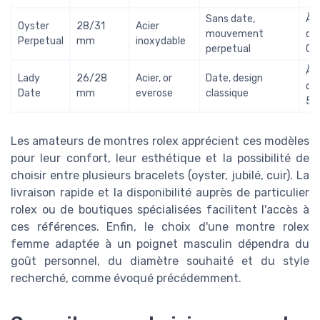
Sans date,
À p
Oyster
28/31
Acier
mouvement
de
Perpetual
mm
inoxydable
perpetual
00
À p
Lady
26/28
Acier, or
Date, design
de
Date
mm
everose
classique
50
Les amateurs de montres rolex apprécient ces modèles
pour leur confort, leur esthétique et la possibilité de
choisir entre plusieurs bracelets (oyster, jubilé, cuir). La
livraison rapide et la disponibilité auprès de particulier
rolex ou de boutiques spécialisées facilitent l'accès à
ces références. Enfin, le choix d'une montre rolex
femme adaptée à un poignet masculin dépendra du
goût personnel, du diamètre souhaité et du style
recherché, comme évoqué précédemment.