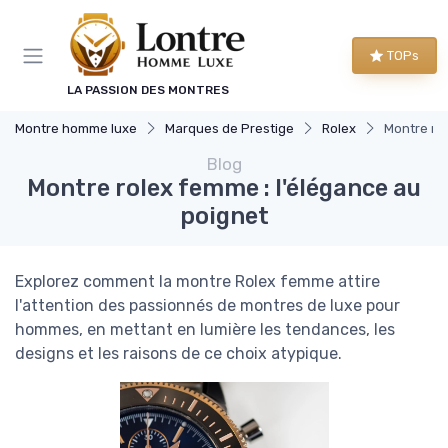
Panneau de gestion des cookies
TOPs
LA PASSION DES MONTRES
Montre homme luxe
Marques de Prestige
Rolex
Montre rol
Blog
Montre rolex femme : l'élégance au
poignet
Explorez comment la montre Rolex femme attire
l'attention des passionnés de montres de luxe pour
hommes, en mettant en lumière les tendances, les
designs et les raisons de ce choix atypique.