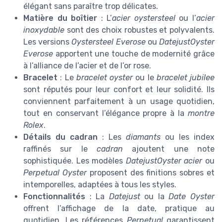
élégant sans paraître trop délicates.
Matière du boîtier
: L’
acier oystersteel
ou l’
acier
inoxydable
sont des choix robustes et polyvalents.
Les versions
Oystersteel Everose
ou
DatejustOyster
Everose
apportent une touche de modernité grâce
à l’alliance de l’acier et de l’or rose.
Bracelet
: Le
bracelet oyster
ou le
bracelet jubilee
sont réputés pour leur confort et leur solidité. Ils
conviennent parfaitement à un usage quotidien,
tout en conservant l’élégance propre à la
montre
Rolex
.
Détails du cadran
: Les
diamants
ou les index
raffinés sur le
cadran
ajoutent une note
sophistiquée. Les modèles
DatejustOyster acier
ou
Perpetual Oyster
proposent des finitions sobres et
intemporelles, adaptées à tous les styles.
Fonctionnalités
: La
Datejust
ou la
Date Oyster
offrent l’affichage de la date, pratique au
quotidien. Les références
Perpetual
garantissent