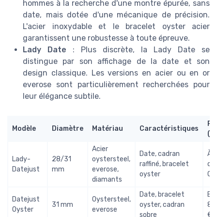
hommes à la recherche d'une montre épurée, sans
date, mais dotée d'une mécanique de précision.
L'acier inoxydable et le bracelet oyster acier
garantissent une robustesse à toute épreuve.
Lady Date
: Plus discrète, la Lady Date se
distingue par son affichage de la date et son
design classique. Les versions en acier ou en or
everose sont particulièrement recherchées pour
leur élégance subtile.
Pr
Modèle
Diamètre
Matériau
Caractéristiques
(E
Acier
Date, cadran
À p
Lady-
28/31
oystersteel,
raffiné, bracelet
de
Datejust
mm
everose,
oyster
00
diamants
Date, bracelet
En
Datejust
Oystersteel,
31 mm
oyster, cadran
8 
Oyster
everose
sobre
€