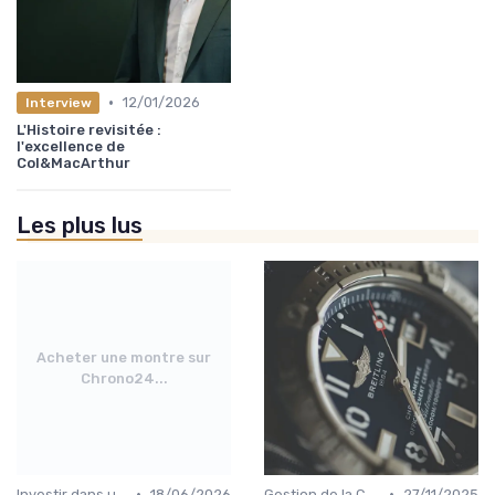
•
12/01/2026
Interview
L'Histoire revisitée :
l'excellence de
Col&MacArthur
Les plus lus
Acheter une montre sur
Chrono24...
•
•
Investir dans une Montre de Luxe
18/06/2026
Gestion de la Collection de Montres
27/11/2025