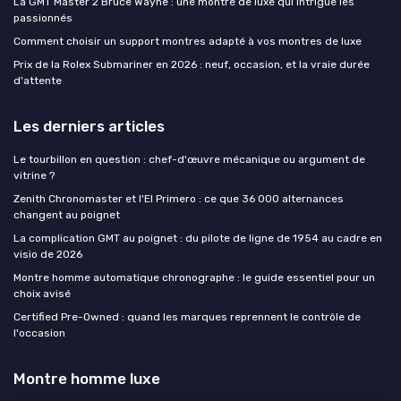
La GMT Master 2 Bruce Wayne : une montre de luxe qui intrigue les
passionnés
Comment choisir un support montres adapté à vos montres de luxe
Prix de la Rolex Submariner en 2026 : neuf, occasion, et la vraie durée
d'attente
Les derniers articles
Le tourbillon en question : chef-d'œuvre mécanique ou argument de
vitrine ?
Zenith Chronomaster et l'El Primero : ce que 36 000 alternances
changent au poignet
La complication GMT au poignet : du pilote de ligne de 1954 au cadre en
visio de 2026
Montre homme automatique chronographe : le guide essentiel pour un
choix avisé
Certified Pre-Owned : quand les marques reprennent le contrôle de
l'occasion
Montre homme luxe