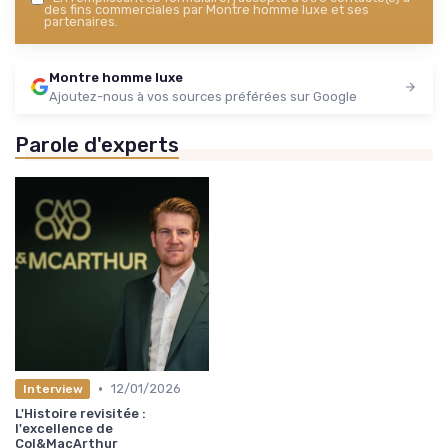
des fins commerciales par Montre homme luxe et ses
partenaires.
Montre homme luxe
Ajoutez-nous à vos sources préférées sur Google
Parole d'experts
•
12/01/2026
Interview
L'Histoire revisitée :
l'excellence de
Col&MacArthur