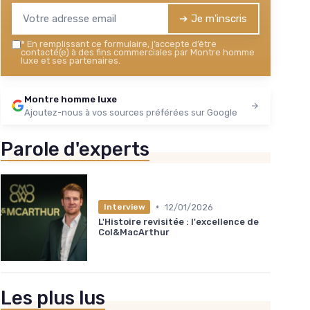
➔ Je m'inscris
*
En remplissant ce formulaire, j’accepte d’être
contacté(e) à des fins commerciales par Montre homme
luxe et ses partenaires.
Montre homme luxe
Ajoutez-nous à vos sources préférées sur Google
Parole d'experts
•
12/01/2026
Interview
L'Histoire revisitée : l'excellence de
Col&MacArthur
Les plus lus