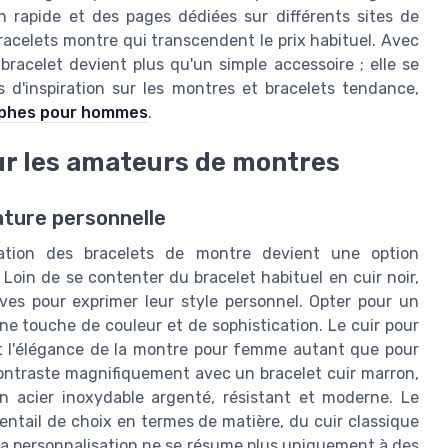
son rapide et des pages dédiées sur différents sites de
bracelets montre qui transcendent le prix habituel. Avec
bracelet devient plus qu'un simple accessoire ; elle se
 d'inspiration sur les montres et bracelets tendance,
aphes pour hommes
.
our les amateurs de montres
ature personnelle
lisation des bracelets de montre devient une option
oin de se contenter du bracelet habituel en cuir noir,
ves pour exprimer leur style personnel. Opter pour un
une touche de couleur et de sophistication. Le cuir pour
t l'élégance de la montre pour femme autant que pour
ontraste magnifiquement avec un bracelet cuir marron,
n acier inoxydable argenté, résistant et moderne. Le
ntail de choix en termes de matière, du cuir classique
La personnalisation ne se résume plus uniquement à des