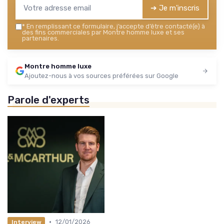
➔ Je m'inscris
*
En remplissant ce formulaire, j’accepte d’être contacté(e) à
des fins commerciales par Montre homme luxe et ses
partenaires.
Montre homme luxe
Ajoutez-nous à vos sources préférées sur Google
Parole d'experts
•
12/01/2026
Interview