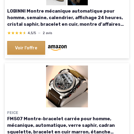
LOBINNI Montre mécanique automatique pour
homme, semaine, calendrier, affichage 24 heures,
cristal saphir, bracelet en cuir, montre d'affaires
pour homme, cadeau de luxe pour homme 16003-
★★★★★
★★★★★
4,5/5
—
2 avis
04
Voir l'offre
FEICE
FM507 Montre-bracelet carrée pour homme,
mécanique, automatique, verre saphir, cadran
squelette, bracelet en cuir marron, étanche