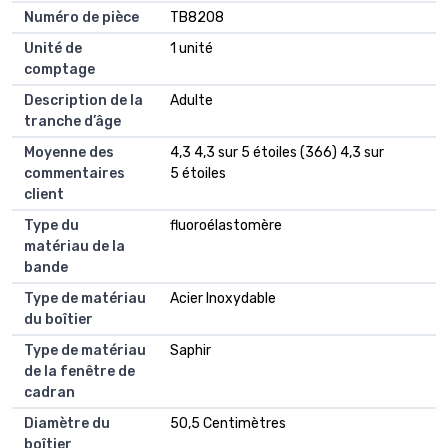
Numéro de pièce
TB8208
Unité de
1 unité
comptage
Description de la
Adulte
tranche d’âge
Moyenne des
4,3 4,3 sur 5 étoiles (366) 4,3 sur
commentaires
5 étoiles
client
Type du
fluoroélastomère
matériau de la
bande
Type de matériau
Acier Inoxydable
du boîtier
Type de matériau
Saphir
de la fenêtre de
cadran
Diamètre du
50,5 Centimètres
boîtier