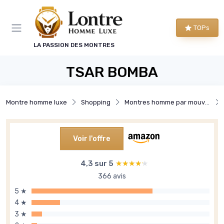
Panneau de gestion des cookies
TOPs
LA PASSION DES MONTRES
TSAR BOMBA
Montre homme luxe
Shopping
Montres homme par mouvement
Voir l'offre
4,3 sur 5
★★★★★
★★★★★
366 avis
5 ★
4 ★
3 ★