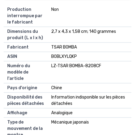
Production
Non
interrompue par
le fabricant
Dimensions du
2,7 x 4,3 x 1,58 cm; 140 grammes
produit (L x l x h)
Fabricant
TSAR BOMBA
ASIN
B0BLXYLQKP
Numéro du
LZ-TSAR BOMBA-8208CF
modèle de
l'article
Pays d'origine
Chine
Disponibilité des
Information indisponible sur les pièces
pièces détachées
détachées
Affichage
Analogique
Type de
Mécanique japonais
mouvement de la
montre