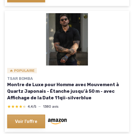
🔥 POPULAIRE
TSAR BOMBA
Montre de Luxe pour Homme avec Mouvement à
Quartz Japonais - Étanche jusqu'à 50 m - avec
Affichage de la Date 11qii-silverblue
★★★★★
★★★★★
4,4/5
—
1380 avis
Voir l'offre