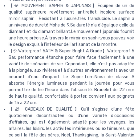
【💎 MOUVEMENT SAPHIR & JAPONAIS】Équipée de un de
qualité supérieure revêtement antireflet incolore surface
miroir saphir，Résistant à l'usure,très translucide. Le saphir a
un niveau de dureté Mohs de 9.Sa dureté n'a d'égal que celle du
diamant et du diamant brillant.Le mouvement japonais fournit
une heure précise.À travers le miroir en saphir,vous pouvez voir
le design exquis à l'intérieur de l'artisanat de la montre.
【💦Waterproof 5ATM & Super Bright A Grade】Waterproof 5
Bar, performance étanche pour faire face facilement à une
variété de scénarios de vie. Cependant, elle n'est pas adaptée
à la plongée, aux rivières et à d'autres environnements avec un
courant d'eau d'impact. Le Super-LumiNova de classe A
absorbe l'énergie lumineuse pendant la journée pour vous
permettre de lire l'heure dans l'obscurité. Bracelet de 22 mm
de haute qualité, confortable à porter, convient aux poignets
de 15 à 22 cm.
【🎁 CADEAUX DE QUALITÉ】Qu'il s'agisse d'une fête
quotidienne décontractée ou d'une variété d'occasions
d'affaires, qui est également adapté pour les voyages, les
affaires, les loisirs, les activités intérieures ou extérieures. que
ce soit la fête des pères, Noël, Thanksgiving, la Saint-Valentin