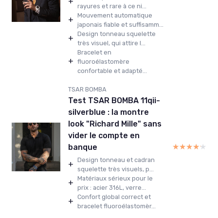
+
rayures et rare à ce ni...
Mouvement automatique
+
japonais fiable et suffisamm...
Design tonneau squelette
+
très visuel, qui attire l...
Bracelet en
+
fluoroélastomère
confortable et adapté...
TSAR BOMBA
Test TSAR BOMBA 11qii-
silverblue : la montre
look "Richard Mille" sans
vider le compte en
★★★★★
★★★★★
banque
Design tonneau et cadran
+
squelette très visuels, p...
Matériaux sérieux pour le
+
prix : acier 316L, verre...
Confort global correct et
+
bracelet fluoroélastomèr...