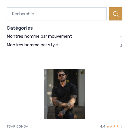
Catégories
Montres homme par mouvement
2
Montres homme par style
2
TSAR BOMBA
4.4
☆☆☆☆☆
★★★★★