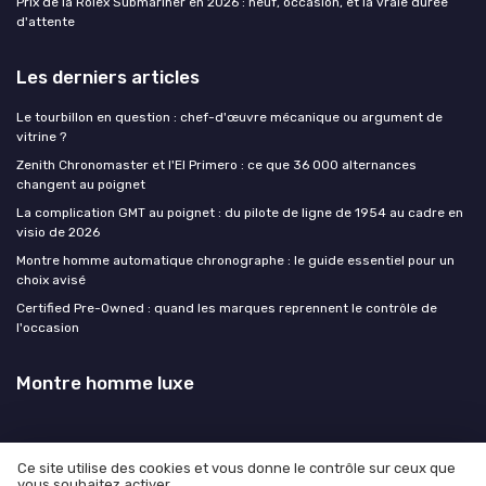
Prix de la Rolex Submariner en 2026 : neuf, occasion, et la vraie durée
d'attente
Les derniers articles
Le tourbillon en question : chef-d'œuvre mécanique ou argument de
vitrine ?
Zenith Chronomaster et l'El Primero : ce que 36 000 alternances
changent au poignet
La complication GMT au poignet : du pilote de ligne de 1954 au cadre en
visio de 2026
Montre homme automatique chronographe : le guide essentiel pour un
choix avisé
Certified Pre-Owned : quand les marques reprennent le contrôle de
l'occasion
Montre homme luxe
Ce site utilise des cookies et vous donne le contrôle sur ceux que
vous souhaitez activer