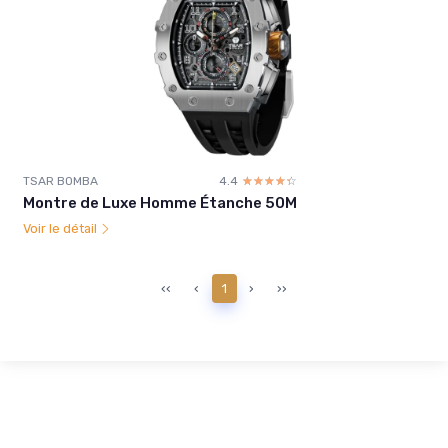
TSAR BOMBA
4.4
☆☆☆☆☆
★★★★★
Montre de Luxe Homme Étanche 50M
Voir le détail
‹‹
‹
1
›
››