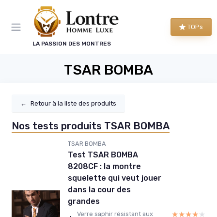
Panneau de gestion des cookies
TOPs
LA PASSION DES MONTRES
TSAR BOMBA
←
Retour à la liste des produits
Nos tests produits TSAR BOMBA
TSAR BOMBA
Test TSAR BOMBA
8208CF : la montre
squelette qui veut jouer
dans la cour des
grandes
★★★★★
★★★★★
Verre saphir résistant aux