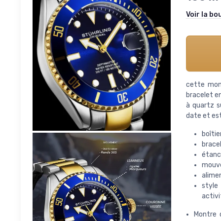
Voir la bo
cette mont
bracelet e
à quartz s
date et est
boîti
brace
étanc
mouve
alimen
style
activ
Montre 