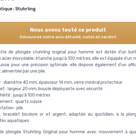
utique :
Stuhrling
Nous avons testé ce produit
Découvrez notre avis détaillé, notes et verdict
re de plongée stuhrling original pour homme est dotée d'un boît
n acier inoxydable. étanche jusqu'à 100 mètres, elle est équipée d'u
uisse pour une précision optimale. elle dispose également d'un affi
 alimentée par une pile.
er : diamètre 40 mm, épaisseur 14 mm, verre minéral protecteur
let : largeur 20 mm, boucle déployante avec sécurité
héité : jusqu'à 100 mètres
ment : quartz suisse
tation : pile
 : bracelet bicolore or et argent, adaptée au quotidien, à la plo
ités aquatiques
de plongée Stuhrling Original pour homme avec mouvement à quar