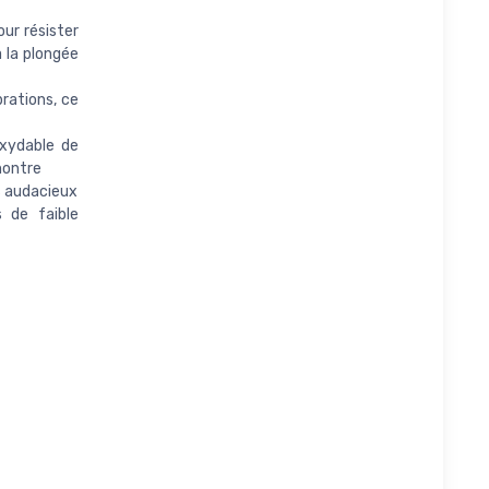
ur résister
à la plongée
rations, ce
oxydable de
montre
es audacieux
s de faible