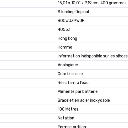
15,01 x 10,01 x 9,19 cm; 400 grammes
Stuhrling Original
B0CWJZPWJF
4055.1
Hong Kong
Homme
Information indisponible sur les pièc
Analogique
Quartz suisse
Résistant à l'eau
Alimenté par batterie
Bracelet en acier inoxydable
100 Mètres
Natation
Fermoir ardillon