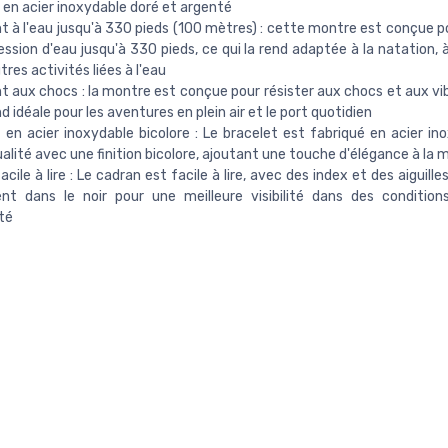
 en acier inoxydable doré et argenté
t à l'eau jusqu'à 330 pieds (100 mètres) : cette montre est conçue po
ession d'eau jusqu'à 330 pieds, ce qui la rend adaptée à la natation, 
tres activités liées à l'eau
t aux chocs : la montre est conçue pour résister aux chocs et aux vib
nd idéale pour les aventures en plein air et le port quotidien
 en acier inoxydable bicolore : Le bracelet est fabriqué en acier in
alité avec une finition bicolore, ajoutant une touche d'élégance à la 
acile à lire : Le cadran est facile à lire, avec des index et des aiguill
lent dans le noir pour une meilleure visibilité dans des condition
té