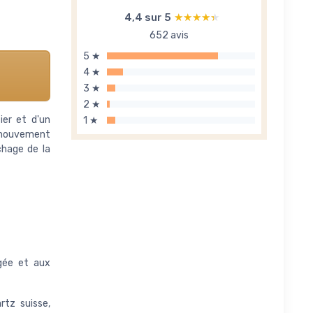
4,4 sur 5
★★★★★
★★★★★
652 avis
5 ★
4 ★
3 ★
2 ★
ier et d'un
1 ★
n mouvement
chage de la
ngée et aux
tz suisse,