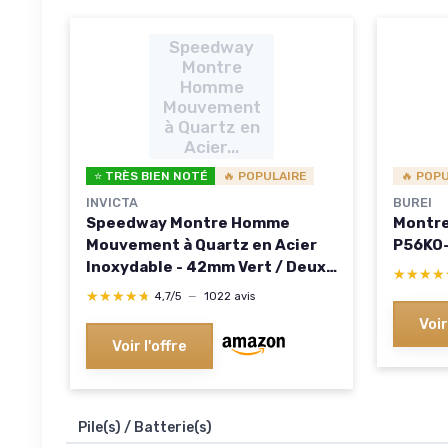
Speedway
Montre
Homme
Mouvement
à Quartz en
Acier...
⭐ TRÈS BIEN NOTÉ
🔥 POPULAIRE
🔥 POP
INVICTA
BUREI
Speedway Montre Homme
Montre
Mouvement à Quartz en Acier
P56KO-
Inoxydable - 42mm Vert / Deux
★★★★
★★★★
Tons
★★★★★
★★★★★
4,7/5
—
1022 avis
Voir
Voir l'offre
Pile(s) / Batterie(s)