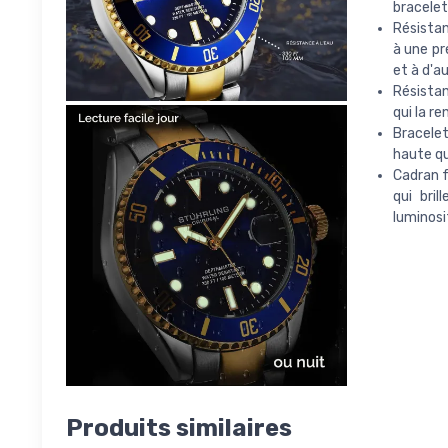
bracelet
Résistan
à une pr
et à d'au
Résistan
qui la re
Bracelet
haute qu
Cadran f
qui bril
luminosi
Produits similaires