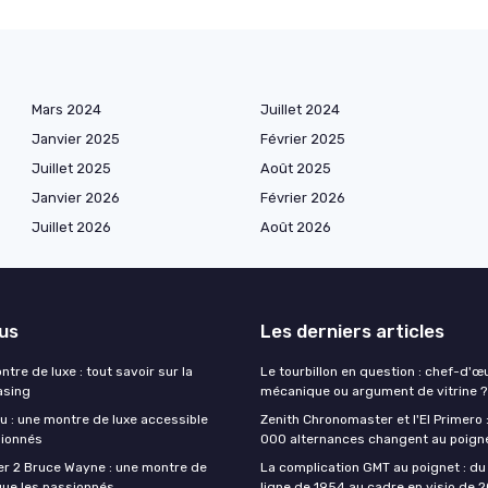
Mars 2024
Juillet 2024
Janvier 2025
Février 2025
Juillet 2025
Août 2025
Janvier 2026
Février 2026
Juillet 2026
Août 2026
lus
Les derniers articles
tre de luxe : tout savoir sur la
Le tourbillon en question : chef-d'œ
asing
mécanique ou argument de vitrine ?
u : une montre de luxe accessible
Zenith Chronomaster et l'El Primero 
sionnés
000 alternances changent au poign
r 2 Bruce Wayne : une montre de
La complication GMT au poignet : du 
igue les passionnés
ligne de 1954 au cadre en visio de 