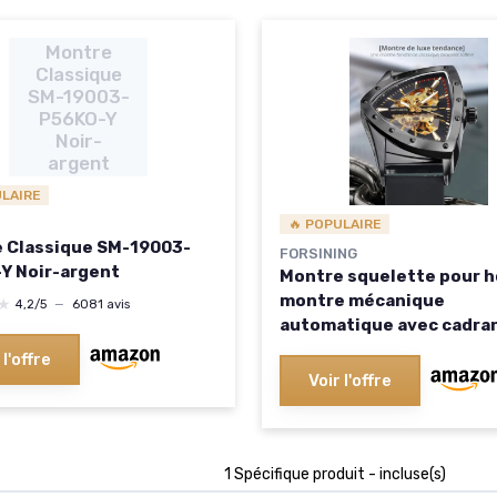
Montre
Classique
SM-19003-
P56KO-Y
Noir-
argent
ULAIRE
🔥 POPULAIRE
 Classique SM-19003-
FORSINING
Y Noir-argent
Montre squelette pour 
montre mécanique
★
★
4,2/5
—
6081 avis
automatique avec cadra
triangulaire lumineux,
 l'offre
remontage manuel, brace
Voir l'offre
acier inoxydable ou en si
souple Noir/Jaune
1 Spécifique produit - incluse(s)