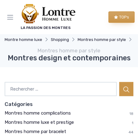
Panneau de gestion des cookies
TOPs
LA PASSION DES MONTRES
Montre homme luxe
Shopping
Montres homme par style
M
Montres homme par style
Montres design et contemporaines
Catégories
Montres homme complications
18
Montres homme luxe et prestige
1
Montres homme par bracelet
44