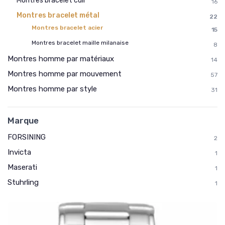
Montres bracelet cuir
16
Montres bracelet métal
22
Montres bracelet acier
15
Montres bracelet maille milanaise
8
Montres homme par matériaux
14
Montres homme par mouvement
57
Montres homme par style
31
Marque
FORSINING
2
Invicta
1
Maserati
1
Stuhrling
1