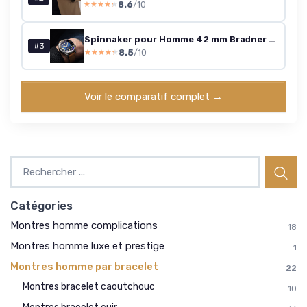
8.6
/10
★★★★★
★★★★★
Spinnaker pour Homme 42 mm Bradner Automatique 3 Aiguilles Montre avec Bracelet en Cuir Véritable ou Acier Inoxydable SP-5062 Tidal Blue
#3
8.5
/10
★★★★★
★★★★★
Voir le comparatif complet →
Catégories
Montres homme complications
18
Montres homme luxe et prestige
1
Montres homme par bracelet
22
Montres bracelet caoutchouc
10