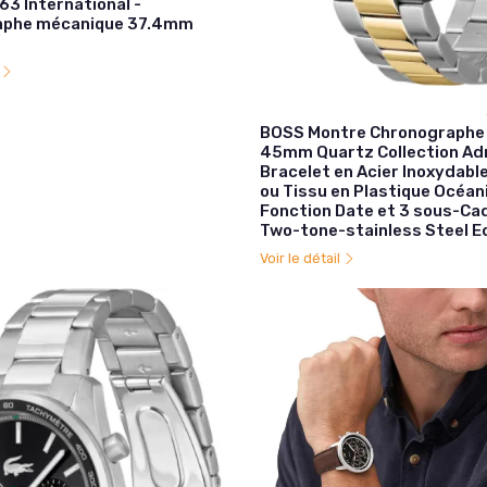
63 International -
aphe mécanique 37.4mm
l
BOSS Montre Chronograph
45mm Quartz Collection Ad
Bracelet en Acier Inoxydable
ou Tissu en Plastique Océan
Fonction Date et 3 sous-Ca
Two-tone-stainless Steel E
Voir le détail