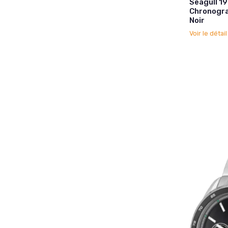
Seagull 19
Chronogr
Noir
Voir le détai