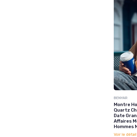
BENYAR
Montre H
Quartz C
Date Gran
Affaires 
Hommes M
Voir le détai