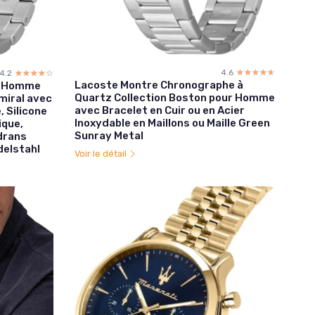
4.6
☆☆☆☆☆
★★★★★
4.2
☆☆☆☆☆
★★★★★
Lacoste Montre Chronographe à
e Homme
Quartz Collection Boston pour Homme
miral avec
avec Bracelet en Cuir ou en Acier
, Silicone
Inoxydable en Maillons ou Maille Green
ique,
Sunray Metal
drans
delstahl
Voir le détail