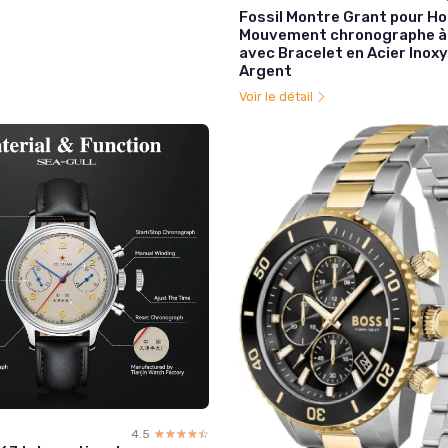
Fossil Montre Grant pour H
Mouvement chronographe à
avec Bracelet en Acier Inox
Argent
Voir le détail
4.5
☆☆☆☆☆
★★★★★