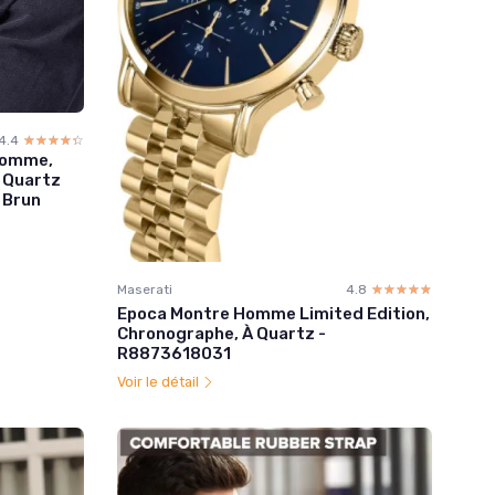
4.4
☆☆☆☆☆
★★★★★
Homme,
 Quartz
 Brun
Maserati
4.8
☆☆☆☆☆
★★★★★
Epoca Montre Homme Limited Edition,
Chronographe, À Quartz -
R8873618031
Voir le détail