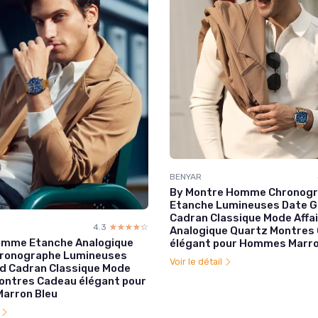
BENYAR
By Montre Homme Chronog
Etanche Lumineuses Date 
Cadran Classique Mode Affa
4.3
☆☆☆☆☆
★★★★★
Analogique Quartz Montres
omme Etanche Analogique
élégant pour Hommes Marron
hronographe Lumineuses
Voir le détail
d Cadran Classique Mode
Montres Cadeau élégant pour
arron Bleu
l