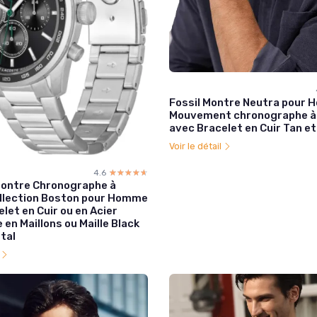
Fossil Montre Neutra pour 
Mouvement chronographe à
avec Bracelet en Cuir Tan et
Voir le détail
4.6
☆☆☆☆☆
★★★★★
ontre Chronographe à
llection Boston pour Homme
let en Cuir ou en Acier
 en Maillons ou Maille Black
tal
l