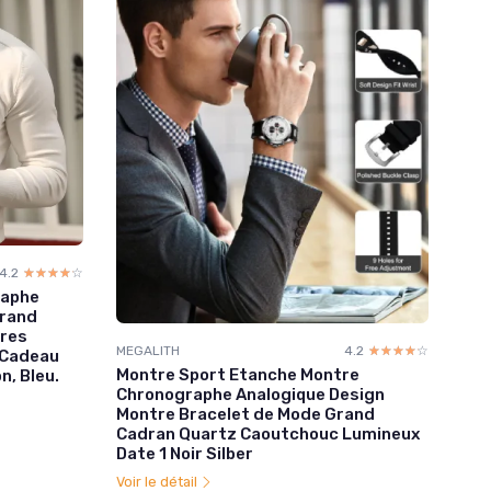
4.2
☆☆☆☆☆
★★★★★
raphe
Grand
ires
MEGALITH
4.2
☆☆☆☆☆
★★★★★
 Cadeau
Montre Sport Etanche Montre
, Bleu.
Chronographe Analogique Design
Montre Bracelet de Mode Grand
Cadran Quartz Caoutchouc Lumineux
Date 1 Noir Silber
Voir le détail