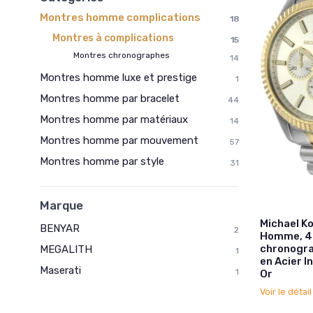
Montres homme complications
18
Montres à complications
15
Montres chronographes
14
Montres homme luxe et prestige
1
Montres homme par bracelet
44
Montres homme par matériaux
14
Montres homme par mouvement
57
Montres homme par style
31
Marque
Michael K
BENYAR
2
Homme, 
chronogra
MEGALITH
1
en Acier I
Maserati
1
Or
Voir le détai