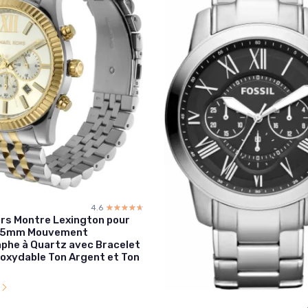
4.6
☆☆☆☆☆
★★★★★
ors Montre Lexington pour
45mm Mouvement
phe à Quartz avec Bracelet
noxydable Ton Argent et Ton
l