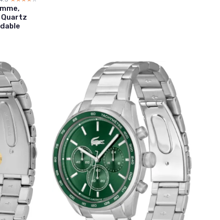
omme,
 Quartz
ydable