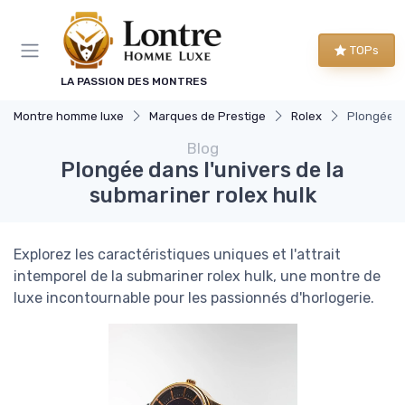
Panneau de gestion des cookies
TOPs
LA PASSION DES MONTRES
Montre homme luxe
Marques de Prestige
Rolex
Plongée da
Blog
Plongée dans l'univers de la
submariner rolex hulk
Explorez les caractéristiques uniques et l'attrait
intemporel de la submariner rolex hulk, une montre de
luxe incontournable pour les passionnés d'horlogerie.