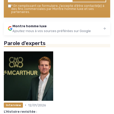
*
En remplissant ce formulaire, j’accepte d’être contacté(e) à
des fins commerciales par Montre homme luxe et ses
partenaires.
Montre homme luxe
Ajoutez-nous à vos sources préférées sur Google
Parole d'experts
•
12/01/2026
Interview
L'Histoire revisitée :