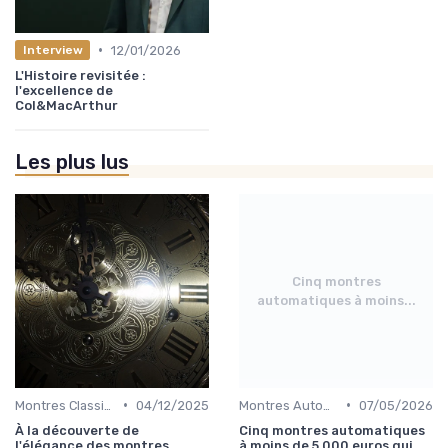
•
12/01/2026
Interview
L'Histoire revisitée :
l'excellence de
Col&MacArthur
Les plus lus
Cinq montres
automatiques à moins...
•
•
Montres Classiques
04/12/2025
Montres Automatiques
07/05/2026
À la découverte de
Cinq montres automatiques
l'élégance des montres
à moins de 5 000 euros qui