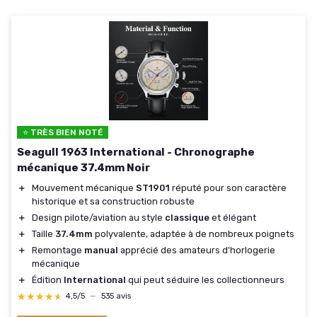
⭐ TRÈS BIEN NOTÉ
Seagull 1963 International - Chronographe
mécanique 37.4mm Noir
＋
Mouvement mécanique
ST1901
réputé pour son caractère
historique et sa construction robuste
＋
Design pilote/aviation au style
classique
et élégant
＋
Taille
37.4mm
polyvalente, adaptée à de nombreux poignets
＋
Remontage
manual
apprécié des amateurs d'horlogerie
mécanique
＋
Édition
International
qui peut séduire les collectionneurs
★★★★★
★★★★★
4,5/5
—
535 avis