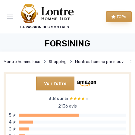
Panneau de gestion des cookies
TOPs
LA PASSION DES MONTRES
FORSINING
Montre homme luxe
Shopping
Montres homme par mouvement
Voir l'offre
3,8 sur 5
★★★★★
★★★★★
2136 avis
5 ★
4 ★
3 ★