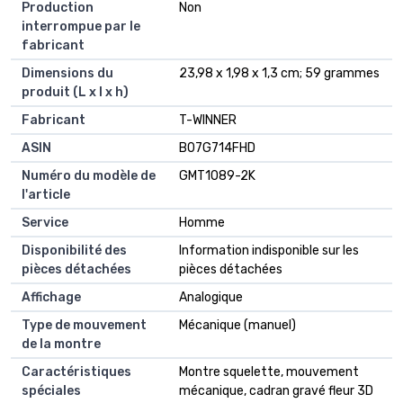
Production
Non
interrompue par le
fabricant
Dimensions du
23,98 x 1,98 x 1,3 cm; 59 grammes
produit (L x l x h)
Fabricant
T-WINNER
ASIN
B07G714FHD
Numéro du modèle de
GMT1089-2K
l'article
Service
Homme
Disponibilité des
Information indisponible sur les
pièces détachées
pièces détachées
Affichage
Analogique
Type de mouvement
Mécanique (manuel)
de la montre
Caractéristiques
Montre squelette, mouvement
spéciales
mécanique, cadran gravé fleur 3D