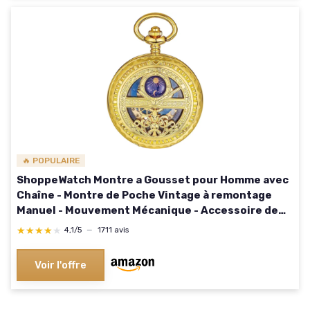
🔥 POPULAIRE
ShoppeWatch Montre a Gousset pour Homme avec
Chaîne - Montre de Poche Vintage à remontage
Manuel - Mouvement Mécanique - Accessoire de
Costume Steampunk Ferroviaire des Années 1920
★★★★★
★★★★★
4,1/5
—
1711 avis
Or
Voir l'offre