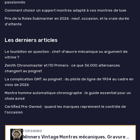
passionnés
Comment choisir un support montres adapté à vos montres de luxe
Prix de la Rolex Submariner en 2026 : neuf, occasion, et la vraie durée
d'attente
Les derniers articles
Le tourbillon en question : chef-d'œuvre mécanique ou argument de
vitrine ?
Zenith Chronomaster et l'El Primero : ce que 36 000 alternances
changent au poignet
La complication GMT au poignet : du pilote de ligne de 1954 au cadre en
visio de 2026
Montre homme automatique chronographe : le guide essentiel pour un
choix avisé
Certified Pre-Owned : quand les marques reprennent le contrôle de
l'occasion
Montre homme luxe
FORSINING
Winners Vintage Montres mécaniques, Gravure de Diamants et de Fleurs, Hommes Classique Manuel Squelette Montre Chiffres Romains, Noir/Or, Montres Multi